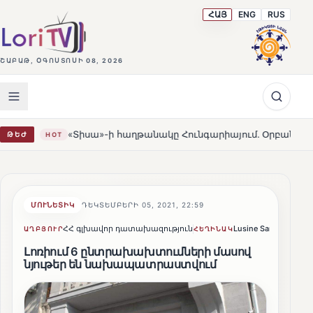
ՀԱՅ
ENG
RUS
ՇԱԲԱԹ, ՕԳՈՍՏՈՍԻ 08, 2026
իսա»-ի հաղթանակը Հունգարիայում․ Օրբանն ընդունեց պարտու
ԹԵԺ
ՄՈՒՆԵՏԻԿ
ԴԵԿՏԵՄԲԵՐԻ 05, 2021, 22:59
ՀՀ գլխավոր դատախազություն
Lusine Sargsyan
Կ
ԱՂԲՅՈՒՐ
ՀԵՂԻՆԱԿ
Լոռիում 6 ընտրախախտումների մասով
նյութեր են նախապատրաստվում