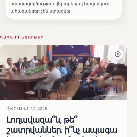
հանցագործության վերաբերյալ հաղորդում-
ահազանգեր չեն ստացվել:
ԿԱՊՎՈՂ ՆՅՈՒԹԵՐ
ՀՈՒԼԻՍԻ 17, 2026
Լողավազա՞ն, թե՞
շատրվաններ. ի՞նչ ապագա