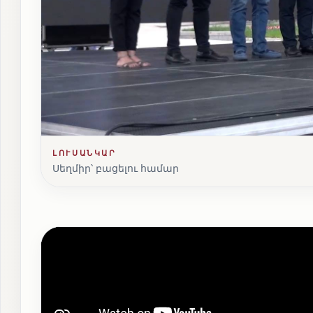
ԼՈՒՍԱՆԿԱՐ
Սեղմիր՝ բացելու համար