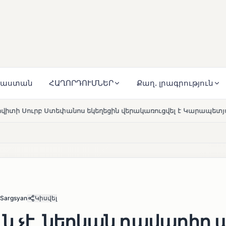
յաստան
ՀԱՂՈՐԴՈՒՄՆԵՐ
Քաղ. լրագրություն
ղեցին վերակառուցվել է Կարապետյան ընտանիքի մեկենասությ
 Sargsyan
Կիսվել
ն չէ, ներկան դավադիր ա