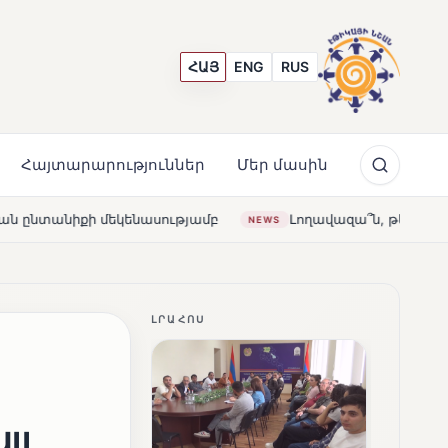
ՀԱՅ
ENG
RUS
Հայտարարություններ
Մեր մասին
ամբ
Լողավազա՞ն, թե՞ շատրվաններ. ի՞նչ ապագա է ս
NEWS
ԼՐԱՀՈՍ
յլ