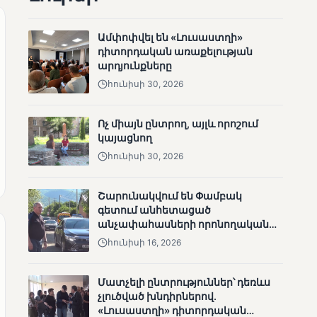
ՄՈՒՆԵՏԻԿ
Մատչելի
Ամփոփվել են «Լուսաստղի»
ընտրություններ.
դիտորդական առաքելության
ձեռքբերումներ և
արդյունքները
բացթողումներ
հունիսի 30, 2026
Ոչ միայն ընտրող, այլև որոշում
կայացնող
հունիսի 30, 2026
ՄՈՒՆԵՏԻԿ
Շարունակվում են Փամբակ
գետում անհետացած
Ամփոփվել են 2005
անչափահասների որոնողական
տեղամասերի
աշխատանքները
արդյունքները
հունիսի 16, 2026
Մատչելի ընտրություններ՝ դեռևս
չլուծված խնդիրներով.
«Լուսաստղի» դիտորդական