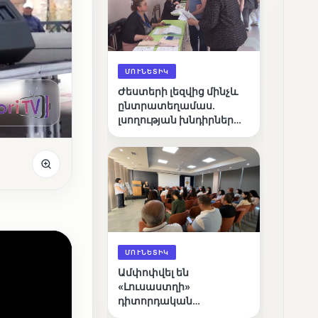
ՄՈՒՆԵՏԻԿ
Ժեստերի լեզվից մինչև
ընտրատեղամաս.
լսողության խնդիրներ
ունեցող ընտրողների
ճանապարհը
ՄՈՒՆԵՏԻԿ
Ամփոփվել են
«Լուսաստղի»
դիտորդական
առաքելության