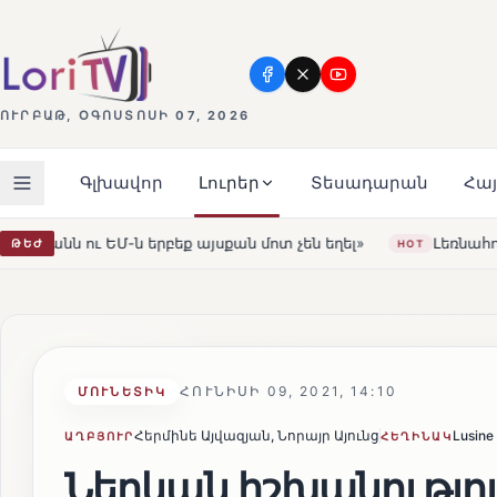
ՈՒՐԲԱԹ, ՕԳՈՍՏՈՍԻ 07, 2026
Գլխավոր
Լուրեր
Տեսադարան
Հա
քան մոտ չեն եղել»
Լեռնահովիտի Սուրբ Ստեփանոս եկե
ԹԵԺ
HOT
ՀՈՒՆԻՍԻ 09, 2021, 14:10
ՄՈՒՆԵՏԻԿ
Հերմինե Այվազյան, Նորայր Այունց
Lusine
ԱՂԲՅՈՒՐ
ՀԵՂԻՆԱԿ
Ներկան իշխանությու