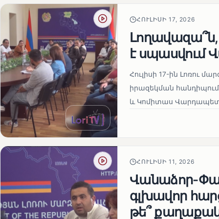
ՀՈՒԼԻՍԻ 17, 2026
Լողավազա՞ն,
է սպասվում 
Հուլիսի 17-ին Լոռու 
իրազեկման հանդիպում,
և Կոմիտաս Վարդապետի
ՀՈՒԼԻՍԻ 11, 2026
Վանաձոր-Փամ
գլխավոր հար
թե՞ քաղաքա