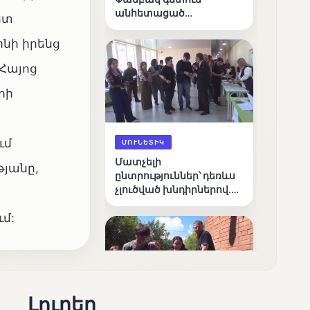
անհետացած
ետ
անչափահասների
որոնողական
ինի իրենց
աշխատանքները
Հայոց
րի
ւմ
ՄՈՒՆԵՏԻԿ
Մատչելի
թյանը,
ընտրություններ՝ դեռևս
չլուծված խնդիրներով.
«Լուսաստղի»
մ:
դիտորդական
առաքելության
արդյունքները
Լուրեր