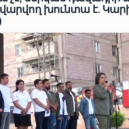
ավարվող խունտա է. Կար
)