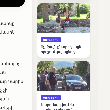
արդյունքները
կնարկը
 մասին
ՄՈՒՆԵՏԻԿ
Ոչ միայն ընտրող, այլև
որոշում կայացնող
տանալ ոչ
ման
ավար Կարին
 չի
ՄՈՒՆԵՏԻԿ
թյան
Շարունակվում են
ուժերի
Փամբակ գետում