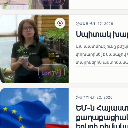
ՄԱՅԻՍԻ 17, 2026
Սպիտակ խալ
Այս պատմությունը բժշկ
փոխարինել է կանաչով 
տարիներին աստիճանաբ
ԱՊՐԻԼԻ 22, 2026
ԵՄ-ն Հայաստա
քաղաքացիակա
երկրի դիմակ