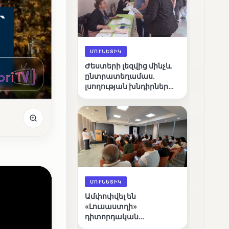
ՄՈՒՆԵՏԻԿ
Ժեստերի լեզվից մինչև
ընտրատեղամաս.
լսողության խնդիրներ
ունեցող ընտրողների
ճանապարհը
ՄՈՒՆԵՏԻԿ
Ամփոփվել են
«Լուսաստղի»
դիտորդական
առաքելության