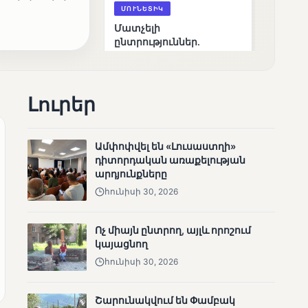
ՄՈՒՆԵՏԻԿ
Մատչելի
ընտրություններ.
ձեռքբերումներ և
բացթողումներ
Լուրեր
Ամփոփվել են «Լուսաստղի»
դիտորդական առաքելության
արդյունքները
ՄՈՒՆԵՏԻԿ
հունիսի 30, 2026
Ամփոփվել են 2005
տեղամասերի
Ոչ միայն ընտրող, այլև որոշում
արդյունքները
կայացնող
հունիսի 30, 2026
Շարունակվում են Փամբակ