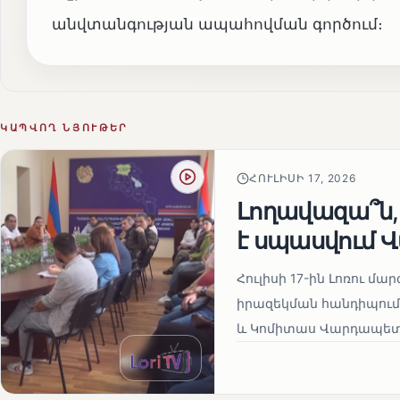
անվտանգության ապահովման գործում։
ԿԱՊՎՈՂ ՆՅՈՒԹԵՐ
ՀՈՒԼԻՍԻ 17, 2026
Լողավազա՞ն,
է սպասվում 
Հուլիսի 17-ին Լոռու 
իրազեկման հանդիպում,
և Կոմիտաս Վարդապետի