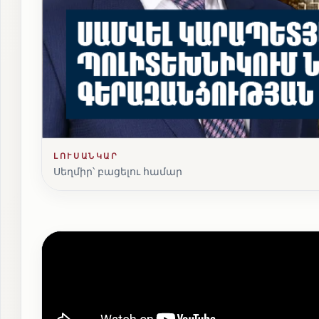
ԼՈՒՍԱՆԿԱՐ
Սեղմիր՝ բացելու համար