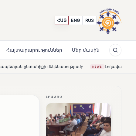
ՀԱՅ
ENG
RUS
Հայտարարություններ
Մեր մասին
ությամբ
Լողավազա՞ն, թե՞ շատրվաններ. ի՞նչ ապագա
NEWS
ԼՐԱՀՈՍ