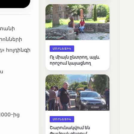
արդյունքները
ստանի
րոնների
դ» հոլդինգի
ՄՈՒՆԵՏԻԿ
Ոչ միայն ընտրող, այլև
որոշում կայացնող
ս
000-ից
ՄՈՒՆԵՏԻԿ
Շարունակվում են
Փամբակ գետում