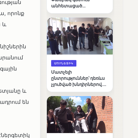
ռության
անհետացած
անչափահասների
ա, որոնք
որոնողական
 և
աշխատանքները
նիշներին
արանում
ՄՈՒՆԵՏԻԿ
գային
Մատչելի
ընտրություններ՝ դեռևս
չլուծված խնդիրներով.
ետյանը և
«Լուսաստղի»
դիտորդական
ադրում են
առաքելության
արդյունքները
էներգետիկ