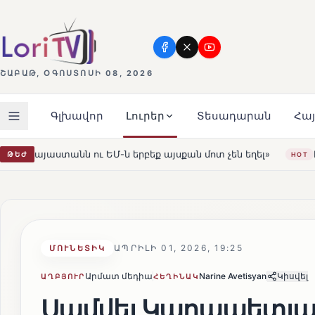
ՇԱԲԱԹ, ՕԳՈՍՏՈՍԻ 08, 2026
Գլխավոր
Լուրեր
Տեսադարան
Հա
ք այսքան մոտ չեն եղել»
Լեռնահովիտի Սուրբ Ստեփանո
ԹԵԺ
HOT
ԱՊՐԻԼԻ 01, 2026, 19:25
ՄՈՒՆԵՏԻԿ
Արմատ մեդիա
Narine Avetisyan
Կիսվել
ԱՂԲՅՈՒՐ
ՀԵՂԻՆԱԿ
Սամվել Կարապետյա