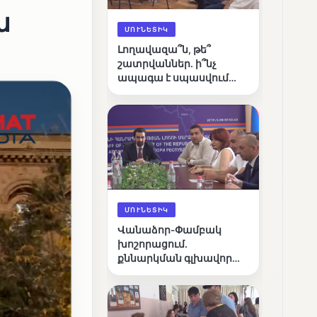
ն
ՄՈՒՆԵՏԻԿ
Լողավազա՞ն, թե՞
շատրվաններ. ի՞նչ
ապագա է սպասվում
Վանաձորի քաղաքային
լճին
ՄՈՒՆԵՏԻԿ
Վանաձոր-Փամբակ
խոշորացում.
քննարկման գլխավոր
հարցը՝ արդյունավետ
կառավարո՞ւմ, թե՞
քաղաքական նպատակ