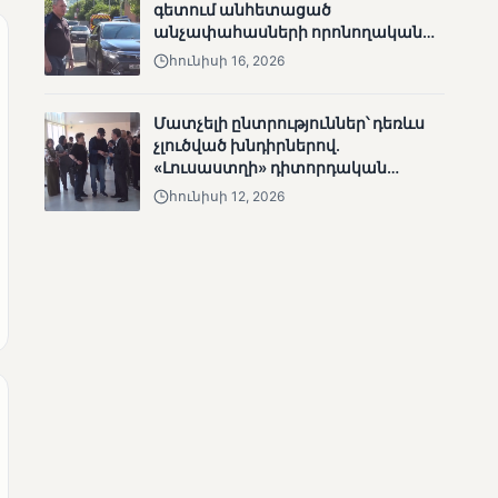
գետում անհետացած
անչափահասների որոնողական
աշխատանքները
հունիսի 16, 2026
Մատչելի ընտրություններ՝ դեռևս
ՄՈՒՆԵՏԻԿ
չլուծված խնդիրներով.
Քվեարկության
«Լուսաստղի» դիտորդական
նախնական
առաքելության արդյունքները
հունիսի 12, 2026
պաշտոնական
արդյունքները․ ՈՒՂԻՂ
ՄՈՒՆԵՏԻԿ
ԿԸՀ-ն հրապարակել է
նախնական տվյալներ՝ ժ․
1։00 դրությամբ