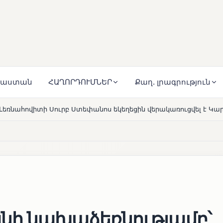
յաստան
ՀԱՂՈՐԴՈՒՄՆԵՐ
Քաղ. լրագրություն
ս եկեղեցին վերակառուցվել է Կարապետյան ընտանիքի մեկենաս
նի նախաձեռնությամբ՝