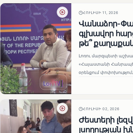
ՀՈՒԼԻՍԻ 11, 2026
Վանաձոր-Փամ
գլխավոր հար
թե՞ քաղաքա
Լոռու մարզպետի աշխա
«Հայաստանի Հանրապե
օրենքում փոփոխություն
ՀՈՒԼԻՍԻ 02, 2026
Ժեստերի լեզ
լսողության խ