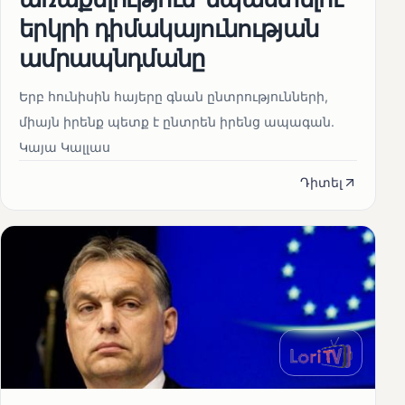
երկրի դիմակայունության
ամրապնդմանը
Երբ հունիսին հայերը գնան ընտրությունների,
միայն իրենք պետք է ընտրեն իրենց ապագան.
Կայա Կալլաս
Դիտել