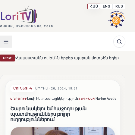
ՀԱՅ
ENG
RUS
ՇԱԲԱԹ, ՕԳՈՍՏՈՍԻ 08, 2026
 ԵՄ-ն երբեք այսքան մոտ չեն եղել»
Լեռնահովիտի Սու
ԹԵԺ
HOT
ՄՈՒՆԵՏԻԿ
ԱՊՐԻԼԻ 26, 2024, 19:51
Լոռի հեռուստաընկերություն
Narine Avetisyan
Կիսվ
ԱՂԲՅՈՒՐ
ՀԵՂԻՆԱԿ
Շարունակելու եմ հաջողության
պատմություններս բոլոր
ուղղություններում