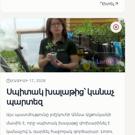
Դիտել
ՄԱՅԻՍԻ 17, 2026
Սպիտակ խալաթից՝ կանաչ
պարտեզ
Այս պատմությունը բժշկուհի Աննա Ալթունյանի
մասին է, որը սպիտակ խալաթը փոխարինել է
կանաչով և դարձել հաջողակ գործարար: Լոռու