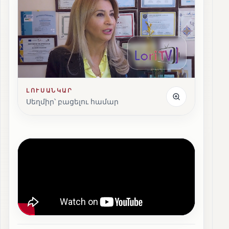
ԼՈՒՍԱՆԿԱՐ
Սեղմիր՝ բացելու համար