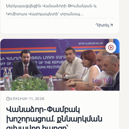
ներկայացվեցին Վանաձորի Թումանյան և
Կոմիտաս Վարդապետի՝ տրանսպ...
Դիտել
ՀՈՒԼԻՍԻ 11, 2026
Վանաձոր-Փամբակ
խոշորացում. քննարկման
գլխավոր հարցը՝