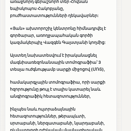
առաջնորդ գերաշնորհ տեր Հովնան
եպիսկոպոս Հակոբյանը,
բուժհաստատությունների ղեկավարներ:
«Յան» ախտորոշիչ կենտրոնը հիմնադրվել է
գործարար, առողջապահական գործի
կազմակերպիչ Վազգեն Գալստյանի կողմից:
Այստեղ նախատեսվում է իրականացնել
մագնիսառեզոնանսային տոմոգրաֆիա՝ 3
տեսլա ուժգնությամբ սարքի միջոցով (ՄՌՏ),
համակարգչային տոմոգրաֆիա, որի սարքի
հզորությունը թույլ է տալիս կատարել նաև
անգիոգրաֆիկ հետազոտություններ,
ինչպես նաև ուլտրաձայնային
հետազոտություններ, թերապևտի,
սրտաբանի, ներզատաբանի, նյարդաբանի,
ռևմատոլոգի բժշկական մասնագիտական