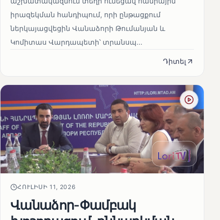
աշխատակազմում տեղի ունեցավ հանրային
իրազեկման հանդիպում, որի ընթացքում
ներկայացվեցին Վանաձորի Թումանյան և
Կոմիտաս Վարդապետի՝ տրանսպ...
Դիտել
ՀՈՒԼԻՍԻ 11, 2026
Վանաձոր-Փամբակ