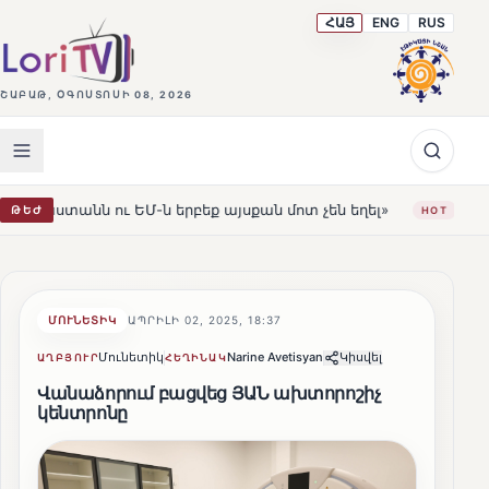
ՀԱՅ
ENG
RUS
ՇԱԲԱԹ, ՕԳՈՍՏՈՍԻ 08, 2026
Մ-ն երբեք այսքան մոտ չեն եղել»
Լեռնահովիտի Սուրբ 
ԹԵԺ
HOT
ՄՈՒՆԵՏԻԿ
ԱՊՐԻԼԻ 02, 2025, 18:37
Մունետիկ
Narine Avetisyan
Կիսվել
ԱՂԲՅՈՒՐ
ՀԵՂԻՆԱԿ
Վանաձորում բացվեց ՅԱՆ ախտորոշիչ
կենտրոնը