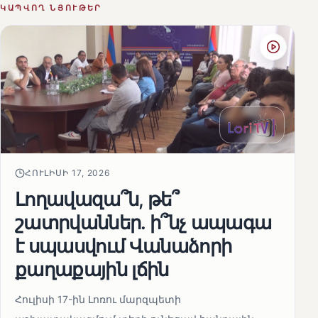
ԿԱՊՎՈՂ ՆՅՈՒԹԵՐ
ՀՈՒԼԻՍԻ 17, 2026
Լողավազա՞ն, թե՞
շատրվաններ. ի՞նչ ապագա
է սպասվում Վանաձորի
քաղաքային լճին
Հուլիսի 17-ին Լոռու մարզպետի