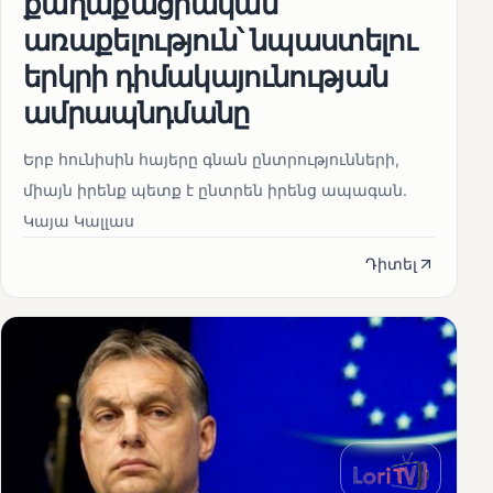
քաղաքացիական
առաքելություն՝ նպաստելու
երկրի դիմակայունության
ամրապնդմանը
Երբ հունիսին հայերը գնան ընտրությունների,
միայն իրենք պետք է ընտրեն իրենց ապագան.
Կայա Կալլաս
Դիտել