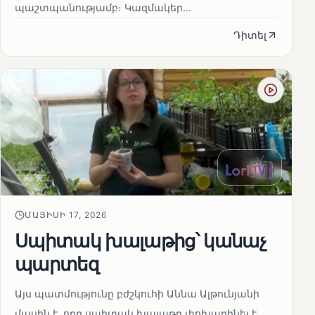
պաշտպանությամբ։ Կազմակեր...
Դիտել
ՄԱՅԻՍԻ 17, 2026
Սպիտակ խալաթից՝ կանաչ
պարտեզ
Այս պատմությունը բժշկուհի Աննա Ալթունյանի
մասին է, որը սպիտակ խալաթը փոխարինել է