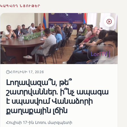
ԿԱՊՎՈՂ ՆՅՈՒԹԵՐ
ՀՈՒԼԻՍԻ 17, 2026
Լողավազա՞ն, թե՞
շատրվաններ. ի՞նչ ապագա
է սպասվում Վանաձորի
քաղաքային լճին
Հուլիսի 17-ին Լոռու մարզպետի