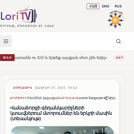
ՀԱՅ
ENG
RUS
ՈՒՐԲԱԹ, ՕԳՈՍՏՈՍԻ 07, 2026
ու ԵՄ-ն երբեք այսքան մոտ չեն եղել»
Լեռնահովիտի Սո
ԹԵԺ
HOT
ՄՈՒՆԵՏԻԿ
ՄԱՅԻՍԻ 27, 2021, 19:52
Հերմինե Այվազյան
Lusine Sargsyan
Կիսվել
ԱՂԲՅՈՒՐ
ՀԵՂԻՆԱԿ
Վանաձորցի գեղանկարիչների
կտավներում մտորումներ են երկրի մասին
(տեսանյութ)