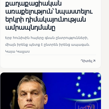
քաղաքացիական
առաքելություն՝ նպաստելու
երկրի դիմակայունության
ամրապնդմանը
Երբ հունիսին հայերը գնան ընտրությունների,
միայն իրենք պետք է ընտրեն իրենց ապագան.
Կայա Կալլաս
Դիտել