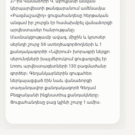
27-ին Վանաձորի Կ. Աբովյանի անվան
կերպարվեստի թանգարանում ամենամյա
«Բազմաշավիղ» ցուցահանդեսը հերթական
անգամ իր շուրջն էր համախմբել վանաձորցի
արվեստասեր հանրությանը։
Մասնակցությամբ ավագ, միջին և կրտսեր
սերնդի շուրջ 56 ստեղծագործողների և 1
քանդակագործի «Նվիրում» խորագրի ներքո
սերունդների խաչմերուկում ցուցադրվել էր
Լոռու արվեստագետների 130 բազմաժանր
գործեր։ Գեղանկարներին զուգահեռ
ներկայացված էին նաև վանաձորցի
տաղանդավոր քանդակագործ Գեղամ
Բեգջանյանի ինքնատիպ քանդակները։
Ցուցահանդեսը բաց կլինի շուրջ 1 ամիս։