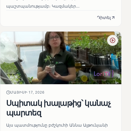
պաշտպանությամբ։ Կազմակեր...
Դիտել
ՄԱՅԻՍԻ 17, 2026
Սպիտակ խալաթից՝ կանաչ
պարտեզ
Այս պատմությունը բժշկուհի Աննա Ալթունյանի