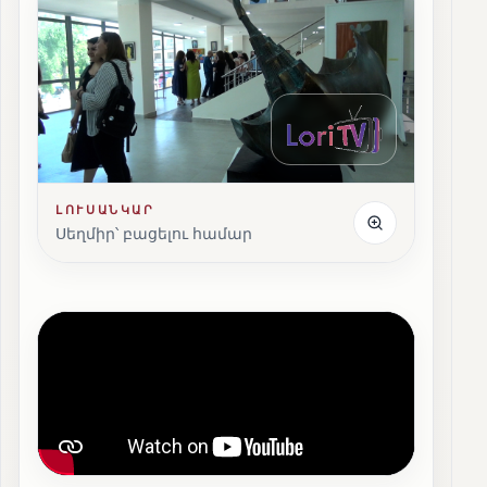
ԼՈՒՍԱՆԿԱՐ
Սեղմիր՝ բացելու համար