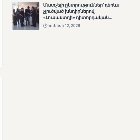
Մատչելի ընտրություններ՝ դեռևս
ՄՈՒՆԵՏԻԿ
չլուծված խնդիրներով.
Մատչելի
«Լուսաստղի» դիտորդական
ընտրություններ.
առաքելության արդյունքները
ձեռքբերումներ և
հունիսի 12, 2026
բացթողումներ
ՄՈՒՆԵՏԻԿ
Ամփոփվել են 2005
տեղամասերի
արդյունքները