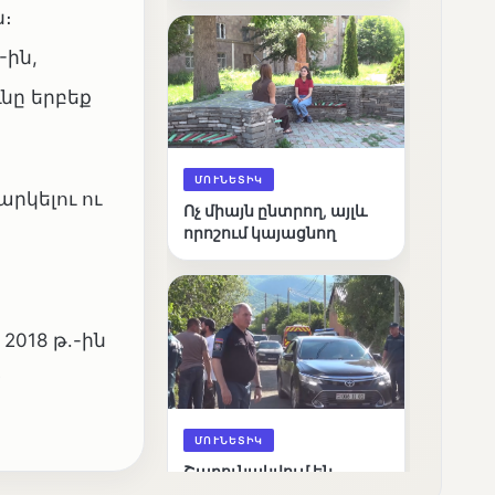
։
արդյունքները
-ին,
նը երբեք
ՄՈՒՆԵՏԻԿ
րկելու ու
Ոչ միայն ընտրող, այլև
որոշում կայացնող
2018 թ․-ին
ՄՈՒՆԵՏԻԿ
Շարունակվում են
Փամբակ գետում