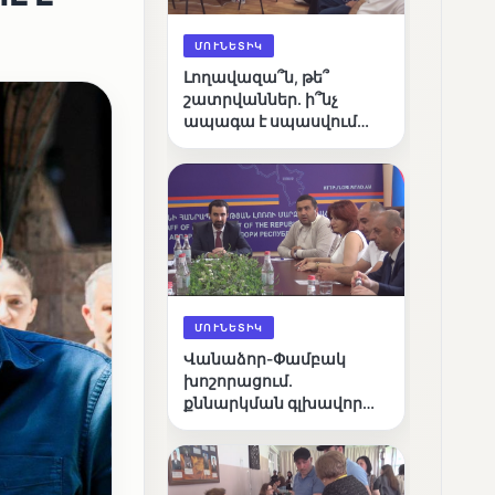
ՄՈՒՆԵՏԻԿ
Լողավազա՞ն, թե՞
շատրվաններ. ի՞նչ
ապագա է սպասվում
Վանաձորի քաղաքային
լճին
ՄՈՒՆԵՏԻԿ
Վանաձոր-Փամբակ
խոշորացում.
քննարկման գլխավոր
հարցը՝ արդյունավետ
կառավարո՞ւմ, թե՞
քաղաքական նպատակ