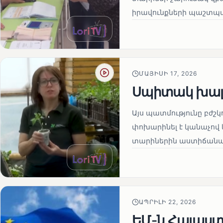
իրավունքների պաշտպան
ՄԱՅԻՍԻ 17, 2026
Սպիտակ խալ
Այս պատմությունը բժշկ
փոխարինել է կանաչով 
տարիներին աստիճանաբ
ԱՊՐԻԼԻ 22, 2026
ԵՄ-ն Հայաստա