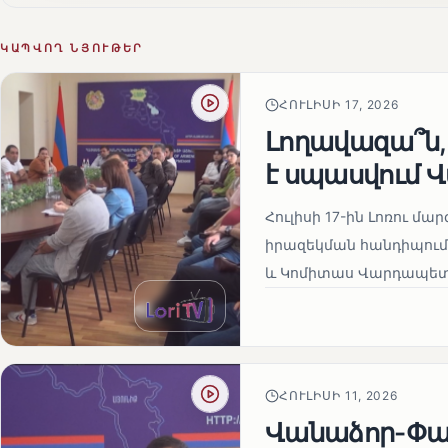
ԿԱՊՎՈՂ ՆՅՈՒԹԵՐ
ՀՈՒԼԻՍԻ 17, 2026
Լողավազա՞ն,
է սպասվում 
Հուլիսի 17-ին Լոռու 
իրազեկման հանդիպում,
և Կոմիտաս Վարդապետի
ՀՈՒԼԻՍԻ 11, 2026
Վանաձոր-Փամ