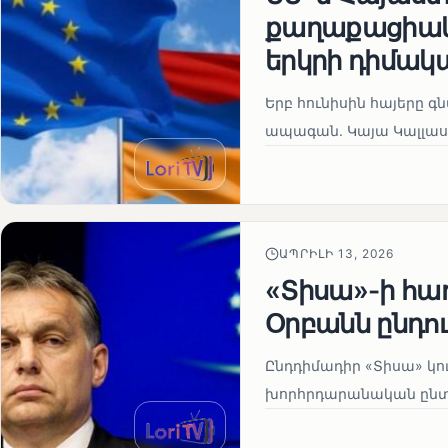
քաղաքացիակա
երկրի դիմակ
Երբ հունիսին հայերը գ
ապագան. Կայա Կալլաս
ԱՊՐԻԼԻ 13, 2026
«Տիսա»-ի հա
Օրբանն ընդո
Ընդդիմադիր «Տիսա» կու
խորհրդարանական ընտրո