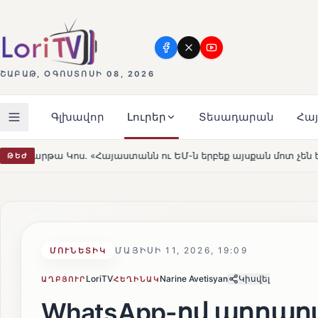
ՇԱԲԱԹ, ՕԳՈՍՏՈՍԻ 08, 2026
Գլխավոր
Լուրեր
Տեսադարան
Հա
ւ ԵՄ-ն երբեք այսքան մոտ չեն եղել»
Լեռնահովիտի Սու
ԹԵԺ
HOT
ՄԱՅԻՍԻ 11, 2026, 19:09
ՄՈՒՆԵՏԻԿ
LoriTV
Narine Avetisyan
Կիսվել
ԱՂԲՅՈՒՐ
ՀԵՂԻՆԱԿ
WhatsApp-ով արդարա