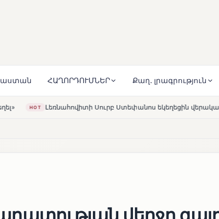
յաստան
ՀԱՂՈՐԴՈՒՄՆԵՐ
Քաղ. լրագրություն
րբ Ստեփանոս եկեղեցին վերակառուցվել է Կարապետյան ընտան
դատության վերջը գալո