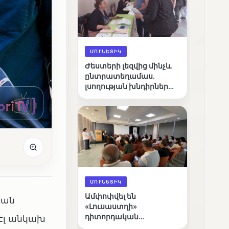
ՄՈՒՆԵՏԻԿ
Ժեստերի լեզվից մինչև
ընտրատեղամաս.
լսողության խնդիրներ
ունեցող ընտրողների
ճանապարհը
ՄՈՒՆԵՏԻԿ
Ամփոփվել են
կան
«Լուսաստղի»
դիտորդական
էլ անկախ
առաքելության