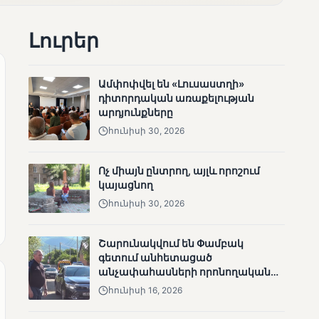
անհետացած
անչափահասների
Լուրեր
որոնողական
աշխատանքները
Ամփոփվել են «Լուսաստղի»
դիտորդական առաքելության
արդյունքները
հունիսի 30, 2026
ՄՈՒՆԵՏԻԿ
Մատչելի
Ոչ միայն ընտրող, այլև որոշում
ընտրություններ՝ դեռևս
կայացնող
չլուծված խնդիրներով.
հունիսի 30, 2026
«Լուսաստղի»
դիտորդական
առաքելության
Շարունակվում են Փամբակ
արդյունքները
գետում անհետացած
անչափահասների որոնողական
աշխատանքները
հունիսի 16, 2026