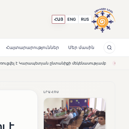
ՀԱՅ
ENG
RUS
Հայտարարություններ
Մեր մասին
իքի մեկենասությամբ
Լողավազա՞ն, թե՞ շատրվաններ.
NEWS
ԼՐԱՀՈՍ
ւ է