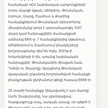
համաձայն ԿԸՀ նախնական արդյունքների`
Լոռու մարզի Աթան, Ահնիձոր, Թումանյան,
Լորուտ, Մարց, Շամուտ և Քարինջ
համայնքներում Թումանյան կենտրոնով
միավորմանը կողմ է արտահայտվել 1007
մարդ կամ հանրաքվեին մասնակցած
անձանց 68%-ը: 7 համայնքներից Աթանում,
Ահնիձորում և Շամուտում բնակիչները
խոշորացմանը դեմ են եղել: 2021թ-ի
հոկտեմբերի 6-ին, առանց նախնական
հանրաքվեի՝ Թումանյանին միացան նաև
Դսեղն ու Չկալովը: Այսպիսով Թումանյան
վարչական շրջանով խոշորածված համայնքի
բնակչության ընդհանուր թիվը հասավ 6969-ի:
25 տարի համայնքը ղեկավարել է այս մարդը՝
Լևոն Զավարյանը, նա չցանկացավ
հարցազրույց տալ, սակայն ասաց, որ դժգոհ է:
Փետրվարին լրացել է իր, որպես համայնքի