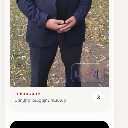
ԼՈՒՍԱՆԿԱՐ
Սեղմիր՝ բացելու համար