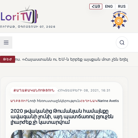
ՀԱՅ
ENG
RUS
ՈՒՐԲԱԹ, ՕԳՈՍՏՈՍԻ 07, 2026
 ու ԵՄ-ն երբեք այսքան մոտ չեն եղել»
Լեռնահովիտի Ս
ԹԵԺ
HOT
ՔԱՂԱՔԱԿԱՆՈՒԹՅՈՒՆ
ՀՈԿՏԵՄԲԵՐԻ 08, 2021, 16:31
Լոռի հեռուստաընկերություն
Narine Avetisyan
Կիսվ
ԱՂԲՅՈՒՐ
ՀԵՂԻՆԱԿ
2020 թվականից Թումանյան համայնքը
ավագանի չունի, այդ պատճառով բյուջեն
լիարժեք չի կատարվում