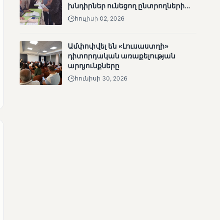
խնդիրներ ունեցող ընտրողների
ՄՈՒՆԵՏԻԿ
ճանապարհը
հուլիսի 02, 2026
Մատչելի
ընտրություններ.
ձեռքբերումներ և
Ամփոփվել են «Լուսաստղի»
բացթողումներ
դիտորդական առաքելության
արդյունքները
հունիսի 30, 2026
ՄՈՒՆԵՏԻԿ
Ամփոփվել են 2005
տեղամասերի
արդյունքները