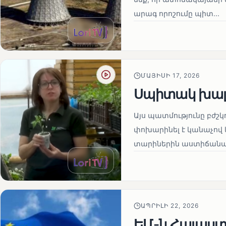
արագ որոշումը պիտ...
ՄԱՅԻՍԻ 17, 2026
Սպիտակ խալ
Այս պատմությունը բժշկ
փոխարինել է կանաչով 
տարիներին աստիճանաբ
ԱՊՐԻԼԻ 22, 2026
ԵՄ-ն Հայաստա