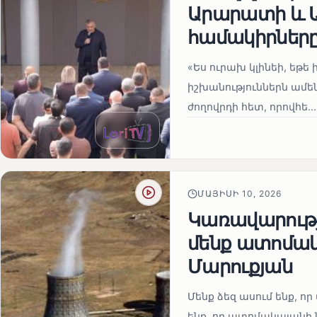
Արարատի և Ա
համակիրներ
«Ես ուրախ կլինեի, եթե ի
իշխանություններն ամեն
ժողովրդի հետ, որովհե...
ՄԱՅԻՍԻ 10, 2026
Կառավարությո
մենք ատոմակ
Մարուքյան
Մենք ձեզ ասում ենք, որ 
ենք, որ ատոմակայանի ն