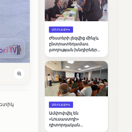
ՄՈՒՆԵՏԻԿ
Ժեստերի լեզվից մինչև
ընտրատեղամաս.
լսողության խնդիրներ
ունեցող ընտրողների
ճանապարհը
գետիկ
ՄՈՒՆԵՏԻԿ
Ամփոփվել են
«Լուսաստղի»
դիտորդական
առաքելության