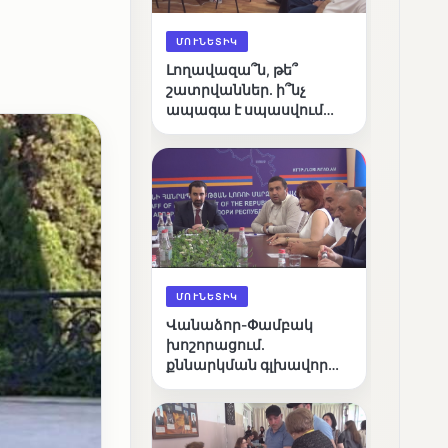
ն
ՄՈՒՆԵՏԻԿ
Լողավազա՞ն, թե՞
շատրվաններ. ի՞նչ
ապագա է սպասվում
Վանաձորի քաղաքային
լճին
ՄՈՒՆԵՏԻԿ
Վանաձոր-Փամբակ
խոշորացում.
քննարկման գլխավոր
հարցը՝ արդյունավետ
կառավարո՞ւմ, թե՞
քաղաքական նպատակ