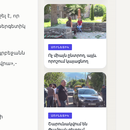
արդյունքները
լ է, որ
ներգետիկ
ՄՈՒՆԵՏԻԿ
դրբեջանն
Ոչ միայն ընտրող, այլև
որոշում կայացնող
վրա»,-
ի
ՄՈՒՆԵՏԻԿ
Շարունակվում են
Փամբակ գետում