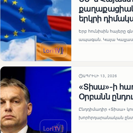
քաղաքացիակա
երկրի դիմակ
Երբ հունիսին հայերը գ
ապագան. Կայա Կալլաս
ԱՊՐԻԼԻ 13, 2026
«Տիսա»-ի հա
Օրբանն ընդո
Ընդդիմադիր «Տիսա» կու
խորհրդարանական ընտրո