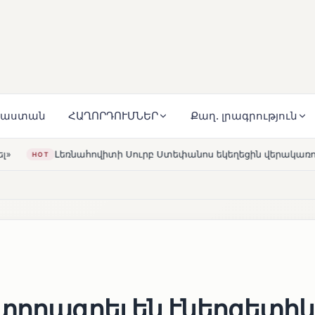
յաստան
ՀԱՂՈՐԴՈՒՄՆԵՐ
Քաղ. լրագրություն
ւրբ Ստեփանոս եկեղեցին վերակառուցվել է Կարապետյան ընտա
տորագրել են էներգետիկ