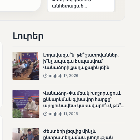
անհետացած
անչափահասների
որոնողական
աշխատանքները
Լուրեր
Լողավազա՞ն, թե՞ շատրվաններ.
ի՞նչ ապագա է սպասվում
ՄՈՒՆԵՏԻԿ
Վանաձորի քաղաքային լճին
Մատչելի
հուլիսի 17, 2026
ընտրություններ՝ դեռևս
չլուծված խնդիրներով.
«Լուսաստղի»
Վանաձոր-Փամբակ խոշորացում.
դիտորդական
քննարկման գլխավոր հարցը՝
առաքելության
արդյունավետ կառավարո՞ւմ, թե՞
արդյունքները
քաղաքական նպատակ
հուլիսի 11, 2026
Ժեստերի լեզվից մինչև
ընտրատեղամաս. լսողության