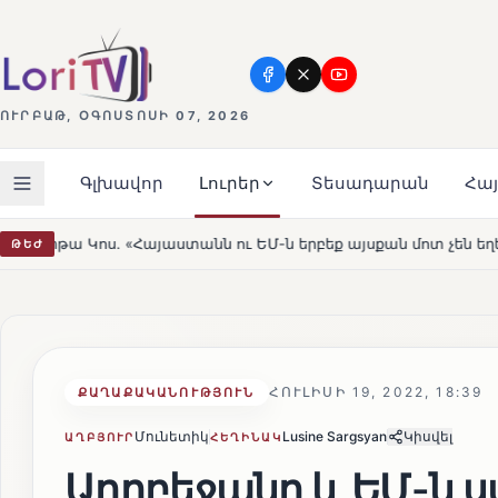
ՈՒՐԲԱԹ, ՕԳՈՍՏՈՍԻ 07, 2026
Գլխավոր
Լուրեր
Տեսադարան
Հա
ու ԵՄ-ն երբեք այսքան մոտ չեն եղել»
Լեռնահովիտի Սո
ԹԵԺ
HOT
ՀՈՒԼԻՍԻ 19, 2022, 18:39
ՔԱՂԱՔԱԿԱՆՈՒԹՅՈՒՆ
Մունետիկ
Lusine Sargsyan
Կիսվել
ԱՂԲՅՈՒՐ
ՀԵՂԻՆԱԿ
Ադրբեջանը և ԵՄ-ն ս