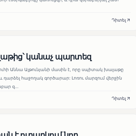
Դիտել
աթից՝ կանաչ պարտեզ
ուհի Աննա Ալթունյանի մասին է, որը սպիտակ խալաթը
և դարձել հաջողակ գործարար: Լոռու մարզում վերջին
ար զ...
Դիտել
ն է ուղարկում նոր