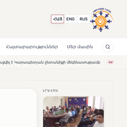
ՀԱՅ
ENG
RUS
Հայտարարություններ
Մեր մասին
նիքի մեկենասությամբ
Լողավազա՞ն, թե՞ շատրվաններ.
NEWS
ԼՐԱՀՈՍ