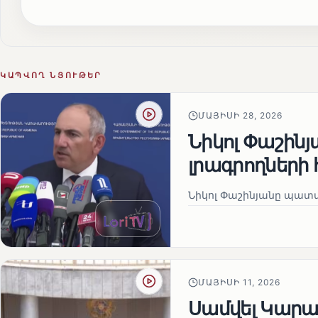
ԿԱՊՎՈՂ ՆՅՈՒԹԵՐ
ՄԱՅԻՍԻ 28, 2026
Նիկոլ Փաշին
լրագրողների 
Նիկոլ Փաշինյանը պատա
ՄԱՅԻՍԻ 11, 2026
Սամվել Կարապ