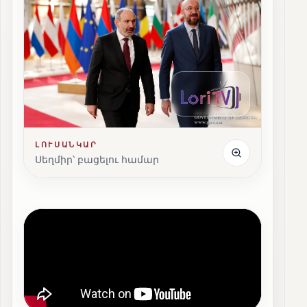
ԼՈՒՍԱՆԿԱՐ
Սեղմիր՝ բացելու համար