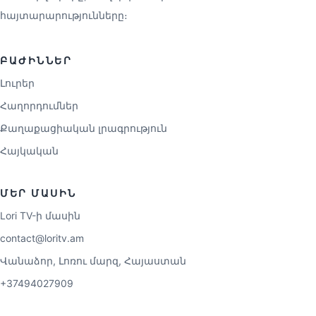
հայտարարությունները։
ԲԱԺԻՆՆԵՐ
Լուրեր
Հաղորդումներ
Քաղաքացիական լրագրություն
Հայկական
ՄԵՐ ՄԱՍԻՆ
Lori TV-ի մասին
contact@loritv.am
Վանաձոր, Լոռու մարզ, Հայաստան
+37494027909