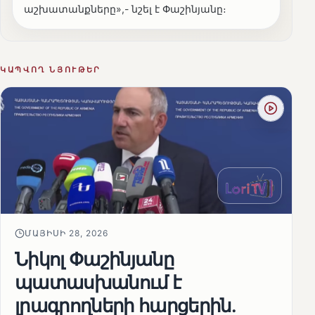
աշխատանքները»,- նշել է Փաշինյանը։
ԿԱՊՎՈՂ ՆՅՈՒԹԵՐ
ՄԱՅԻՍԻ 28, 2026
Նիկոլ Փաշինյանը
պատասխանում է
լրագրողների հարցերին․