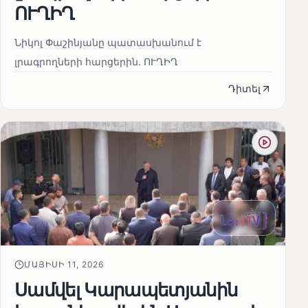
ՈՒՂԻՂ
Նիկոլ Փաշինյանը պատասխանում է
լրագրողների հարցերին․ ՈՒՂԻՂ
Դիտել
ՄԱՅԻՍԻ 11, 2026
Սամվել Կարապետյանին