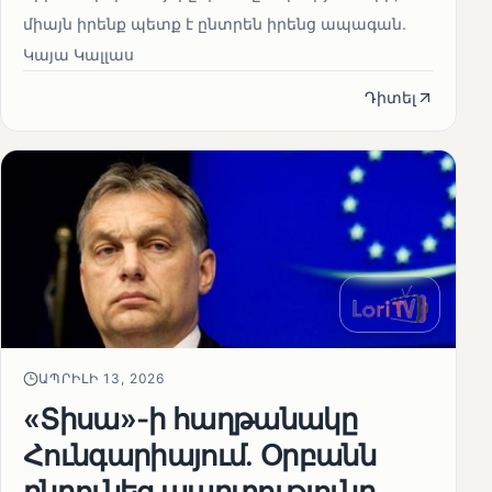
միայն իրենք պետք է ընտրեն իրենց ապագան.
Կայա Կալլաս
Դիտել
ԱՊՐԻԼԻ 13, 2026
«Տիսա»-ի հաղթանակը
Հունգարիայում․ Օրբանն
ընդունեց պարտությունը