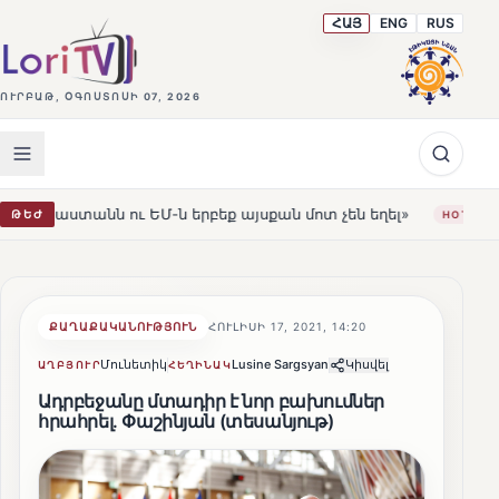
ՀԱՅ
ENG
RUS
ՈՒՐԲԱԹ, ՕԳՈՍՏՈՍԻ 07, 2026
ու ԵՄ-ն երբեք այսքան մոտ չեն եղել»
Լեռնահովիտի Սո
ԹԵԺ
HOT
ՔԱՂԱՔԱԿԱՆՈՒԹՅՈՒՆ
ՀՈՒԼԻՍԻ 17, 2021, 14:20
Մունետիկ
Lusine Sargsyan
Կիսվել
ԱՂԲՅՈՒՐ
ՀԵՂԻՆԱԿ
Ադրբեջանը մտադիր է նոր բախումներ
հրահրել․ Փաշինյան (տեսանյութ)