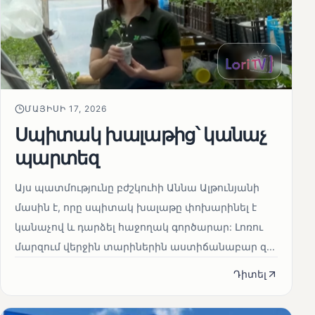
ՄԱՅԻՍԻ 17, 2026
Սպիտակ խալաթից՝ կանաչ
պարտեզ
Այս պատմությունը բժշկուհի Աննա Ալթունյանի
մասին է, որը սպիտակ խալաթը փոխարինել է
կանաչով և դարձել հաջողակ գործարար: Լոռու
մարզում վերջին տարիներին աստիճանաբար զ...
Դիտել