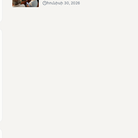
հունիսի 30, 2026
ՄՈՒՆԵՏԻԿ
Քվեարկության
նախնական
պաշտոնական
արդյունքները․ ՈՒՂԻՂ
ՄՈՒՆԵՏԻԿ
ԿԸՀ-ն հրապարակել է
նախնական տվյալներ՝ ժ․
1։00 դրությամբ