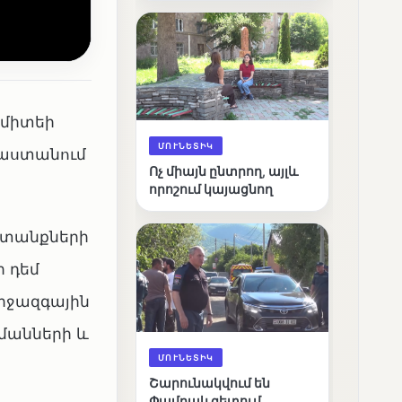
արդյունքները
ոմիտեի
ՄՈՒՆԵՏԻԿ
յաստանում
Ոչ միայն ընտրող, այլև
որոշում կայացնող
ատանքների
ի դեմ
միջազգային
մանների և
ՄՈՒՆԵՏԻԿ
Շարունակվում են
Փամբակ գետում