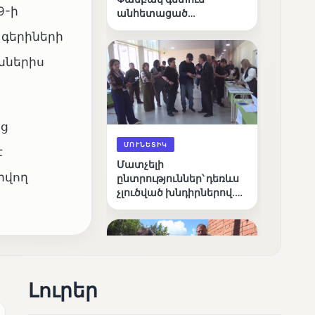
9-ի
անհետացած
անչափահասների
 գերիների
որոնողական
աշխատանքները
ններիս
ից
ՄՈՒՆԵՏԻԿ
է
Մատչելի
րվող
ընտրություններ՝ դեռևս
չլուծված խնդիրներով.
«Լուսաստղի»
դիտորդական
առաքելության
արդյունքները
Լուրեր