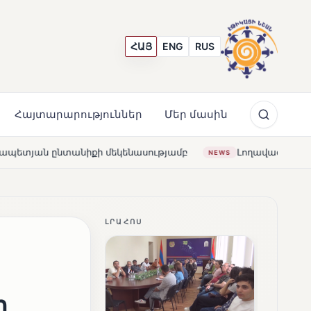
ՀԱՅ
ENG
RUS
Հայտարարություններ
Մեր մասին
սությամբ
Լողավազա՞ն, թե՞ շատրվաններ. ի՞նչ ապագա
NEWS
ԼՐԱՀՈՍ
ի