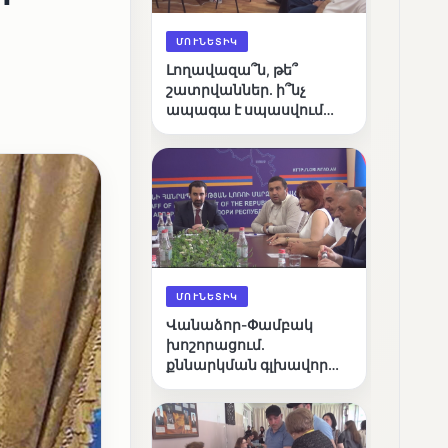
ՄՈՒՆԵՏԻԿ
Լողավազա՞ն, թե՞
շատրվաններ. ի՞նչ
ապագա է սպասվում
Վանաձորի քաղաքային
լճին
ՄՈՒՆԵՏԻԿ
Վանաձոր-Փամբակ
խոշորացում.
քննարկման գլխավոր
հարցը՝ արդյունավետ
կառավարո՞ւմ, թե՞
քաղաքական նպատակ