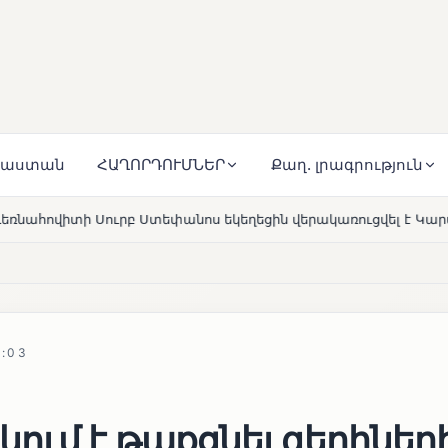
յաստան
ՀԱՂՈՐԴՈՒՄՆԵՐ
Քաղ. լրագրություն
ս եկեղեցին վերակառուցվել է Կարապետյան ընտանիքի մեկենա
1:03
ում է թաքցնել գերիներ