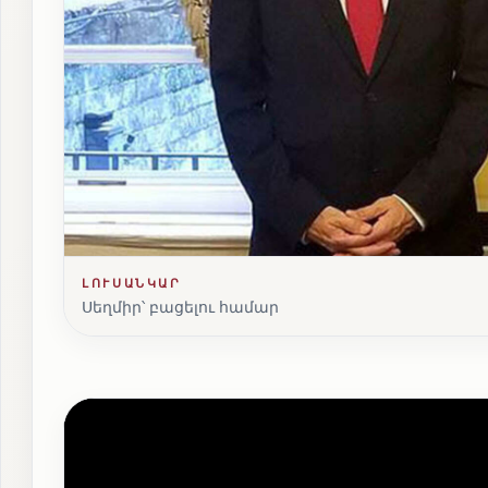
ԼՈՒՍԱՆԿԱՐ
Սեղմիր՝ բացելու համար