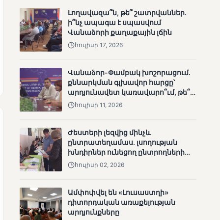
ՄՈՒՆԵՏԻԿ
Լողավազա՞ն, թե՞ շատրվաններ.
Մատչելի
ի՞նչ ապագա է սպասվում
ընտրություններ.
Վանաձորի քաղաքային լճին
ձեռքբերումներ և
հուլիսի 17, 2026
բացթողումներ
Վանաձոր-Փամբակ խոշորացում.
քննարկման գլխավոր հարցը՝
արդյունավետ կառավարո՞ւմ, թե՞
քաղաքական նպատակ
հուլիսի 11, 2026
Ժեստերի լեզվից մինչև
ՄՈՒՆԵՏԻԿ
ընտրատեղամաս. լսողության
Ամփոփվել են 2005
խնդիրներ ունեցող ընտրողների
տեղամասերի
ճանապարհը
հուլիսի 02, 2026
արդյունքները
Ամփոփվել են «Լուսաստղի»
դիտորդական առաքելության
արդյունքները