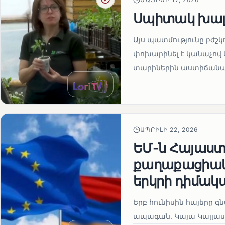
Սպիտակ խալ
Այս պատմությունը բժշկ
փոխարինել է կանաչով 
տարիներին աստիճանաբ
ԱՊՐԻԼԻ 22, 2026
ԵՄ-ն Հայաստա
քաղաքացիակա
երկրի դիմակ
Երբ հունիսին հայերը գ
ապագան. Կայա Կալլաս