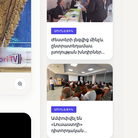
ՄՈՒՆԵՏԻԿ
Ժեստերի լեզվից մինչև
ընտրատեղամաս.
լսողության խնդիրներ
ունեցող ընտրողների
ճանապարհը
ՄՈՒՆԵՏԻԿ
Ամփոփվել են
«Լուսաստղի»
դիտորդական
առաքելության