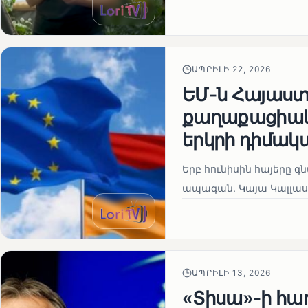
ԱՊՐԻԼԻ 22, 2026
ԵՄ-ն Հայաստա
քաղաքացիակա
երկրի դիմակ
Երբ հունիսին հայերը գ
ապագան. Կայա Կալլաս
ԱՊՐԻԼԻ 13, 2026
«Տիսա»-ի հա