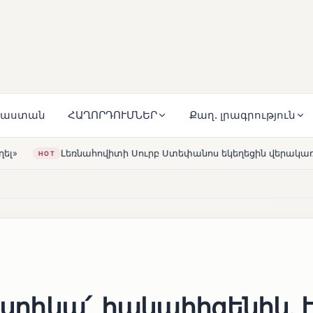
յաստան
ՀԱՂՈՐԴՈՒՄՆԵՐ
Քաղ. լրագրություն
ի Սուրբ Ստեփանոս եկեղեցին վերակառուցվել է Կարապետյան 
2
 սրիկա՛, հակահիգենիկ․ 