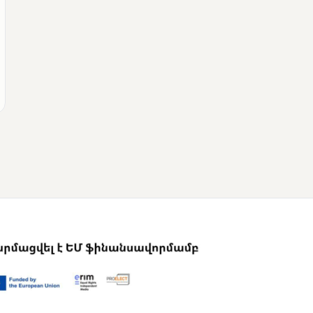
ՄՈՒՆԵՏԻԿ
Վրաստանի
վարչապետը
շնորհավորել է Նիկոլ
Փաշինյանին՝
ընտրություններում
հաջողության
կապակցությամբ