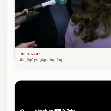
ԼՈՒՍԱՆԿԱՐ
Սեղմիր՝ բացելու համար