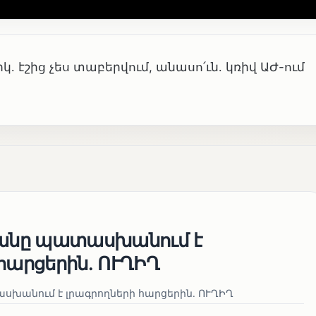
կ․ էշից չես տաբերվում, անասո՛ւն․ կռիվ ԱԺ-ում
յանը պատասխանում է
հարցերին․ ՈՒՂԻՂ
սխանում է լրագրողների հարցերին․ ՈՒՂԻՂ