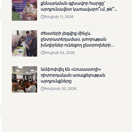
քննարկման գլխավոր հարցը՝
անհետացած
արդյունավետ կառավարո՞ւմ, թե՞
անչափահասների
քաղաքական նպատակ
հուլիսի 11, 2026
որոնողական
աշխատանքները
Ժեստերի լեզվից մինչև
ընտրատեղամաս. լսողության
խնդիրներ ունեցող ընտրողների
ճանապարհը
հուլիսի 02, 2026
ՄՈՒՆԵՏԻԿ
Մատչելի
Ամփոփվել են «Լուսաստղի»
ընտրություններ՝ դեռևս
դիտորդական առաքելության
չլուծված խնդիրներով.
արդյունքները
«Լուսաստղի»
հունիսի 30, 2026
դիտորդական
առաքելության
արդյունքները