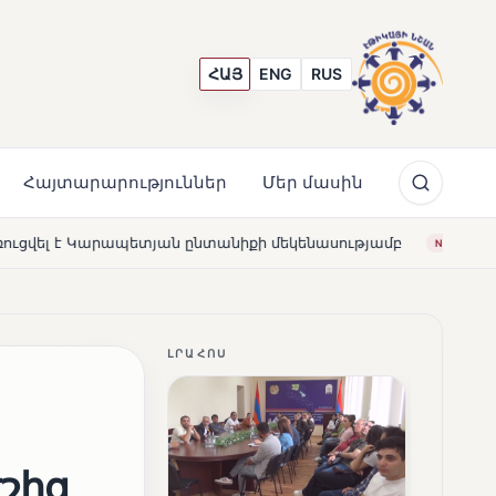
ՀԱՅ
ENG
RUS
Հայտարարություններ
Մեր մասին
ընտանիքի մեկենասությամբ
Լողավազա՞ն, թե՞ շատրվան
NEWS
ԼՐԱՀՈՍ
էշից