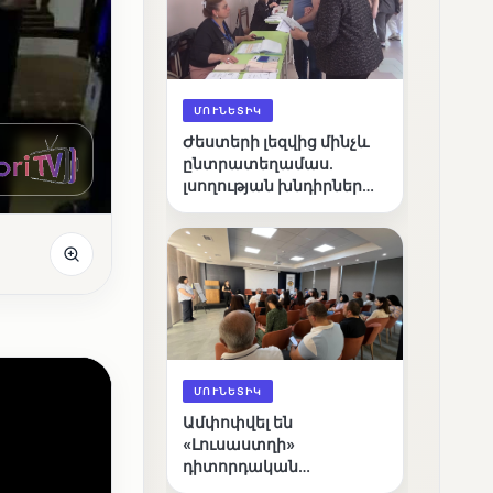
ՄՈՒՆԵՏԻԿ
Ժեստերի լեզվից մինչև
ընտրատեղամաս.
լսողության խնդիրներ
ունեցող ընտրողների
ճանապարհը
ՄՈՒՆԵՏԻԿ
Ամփոփվել են
«Լուսաստղի»
դիտորդական
առաքելության