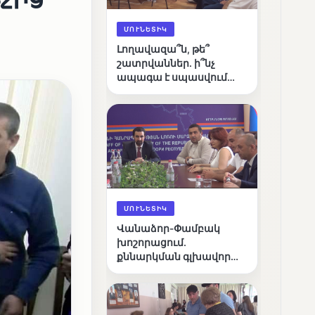
ՄՈՒՆԵՏԻԿ
Լողավազա՞ն, թե՞
շատրվաններ. ի՞նչ
ապագա է սպասվում
Վանաձորի քաղաքային
լճին
ՄՈՒՆԵՏԻԿ
Վանաձոր-Փամբակ
խոշորացում.
քննարկման գլխավոր
հարցը՝ արդյունավետ
կառավարո՞ւմ, թե՞
քաղաքական նպատակ