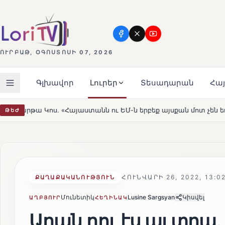
ՈՒՐԲԱԹ, ՕԳՈՍՏՈՍԻ 07, 2026
Գլխավոր
Լուրեր
Տեսադարան
Հա
անն ու ԵՄ-ն երբեք այսքան մոտ չեն եղել»
Լեռնահովիտ
ԹԵԺ
HOT
ՀՈՒՆՎԱՐԻ 26, 2022, 13:0
ՔԱՂԱՔԱԿԱՆՈՒԹՅՈՒՆ
Մունետիկ
Lusine Sargsyan
Կիսվել
ԱՂԲՅՈՒՐ
ՀԵՂԻՆԱԿ
Արան դու էս այ տղա․