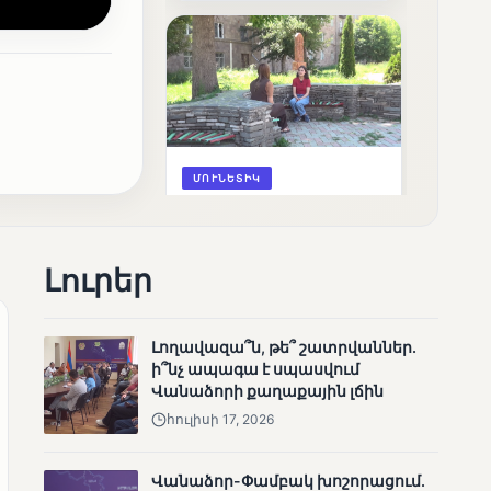
արդյունքները
ՄՈՒՆԵՏԻԿ
Ոչ միայն ընտրող, այլև
որոշում կայացնող
Լուրեր
Լողավազա՞ն, թե՞ շատրվաններ.
ի՞նչ ապագա է սպասվում
Վանաձորի քաղաքային լճին
հուլիսի 17, 2026
ՄՈՒՆԵՏԻԿ
Շարունակվում են
Վանաձոր-Փամբակ խոշորացում.
Փամբակ գետում