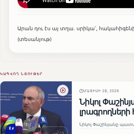
Արան դու էս այ տղա․ սրիկա՛, հակահիգենի
(տեսանյութ)
ԿԱՊՎՈՂ ՆՅՈՒԹԵՐ
ՄԱՅԻՍԻ 28, 2026
Նիկոլ Փաշին
լրագրողների 
Նիկոլ Փաշինյանը պատա