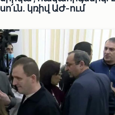
ո՛ւն․ կռիվ ԱԺ-ում