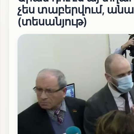
չես տաբերվում, անաս
(տեսանյութ)