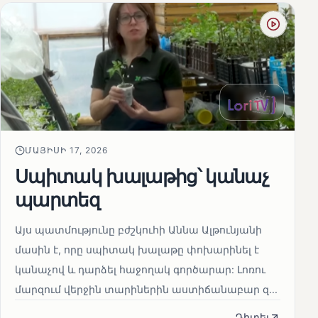
ՄԱՅԻՍԻ 17, 2026
Սպիտակ խալաթից՝ կանաչ
պարտեզ
Այս պատմությունը բժշկուհի Աննա Ալթունյանի
մասին է, որը սպիտակ խալաթը փոխարինել է
կանաչով և դարձել հաջողակ գործարար: Լոռու
մարզում վերջին տարիներին աստիճանաբար զ...
Դիտել