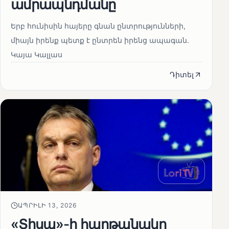
ամրապնդմանը
Երբ հունիսին հայերը գնան ընտրությունների,
միայն իրենք պետք է ընտրեն իրենց ապագան.
Կայա Կալլաս
Դիտել
ԱՊՐԻԼԻ 13, 2026
«Տիսա»-ի հաղթանակը