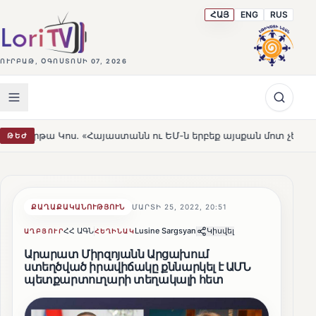
ՀԱՅ
ENG
RUS
ՈՒՐԲԱԹ, ՕԳՈՍՏՈՍԻ 07, 2026
 «Հայաստանն ու ԵՄ-ն երբեք այսքան մոտ չեն եղել»
Լեռ
ԹԵԺ
HOT
ՔԱՂԱՔԱԿԱՆՈՒԹՅՈՒՆ
ՄԱՐՏԻ 25, 2022, 20:51
ՀՀ ԱԳՆ
Lusine Sargsyan
Կիսվել
ԱՂԲՅՈՒՐ
ՀԵՂԻՆԱԿ
Արարատ Միրզոյանն Արցախում
ստեղծված իրավիճակը քննարկել է ԱՄՆ
պետքարտուղարի տեղակալի հետ