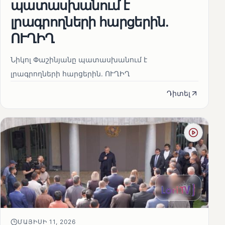
պատասխանում է
լրագրողների հարցերին․
ՈՒՂԻՂ
Նիկոլ Փաշինյանը պատասխանում է
լրագրողների հարցերին․ ՈՒՂԻՂ
Դիտել
ՄԱՅԻՍԻ 11, 2026