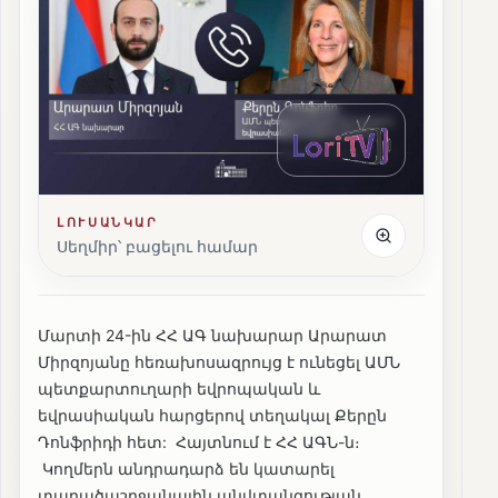
ԼՈՒՍԱՆԿԱՐ
Սեղմիր՝ բացելու համար
Մարտի 24-ին ՀՀ ԱԳ նախարար Արարատ
Միրզոյանը հեռախոսազրույց է ունեցել ԱՄՆ
պետքարտուղարի եվրոպական և
եվրասիական հարցերով տեղակալ Քերըն
Դոնֆրիդի հետ: Հայտնում է ՀՀ ԱԳՆ-ն։
Կողմերն անդրադարձ են կատարել
տարածաշրջանային անվտանգության