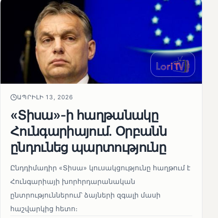
ԱՊՐԻԼԻ 13, 2026
«Տիսա»-ի հաղթանակը
Հունգարիայում․ Օրբանն
ընդունեց պարտությունը
Ընդդիմադիր «Տիսա» կուսակցությունը հաղթում է
Հունգարիայի խորհրդարանական
ընտրություններում՝ ձայների զգալի մասի
հաշվարկից հետո։