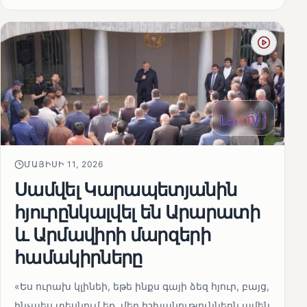
ՄԱՅԻՍԻ 11, 2026
Սամվել Կարապետյանին
հյուրընկալվել են Արարատի
և Արմավիրի մարզերի
համակիրները
«Ես ուրախ կլինեի, եթե ինքս գայի ձեզ հյուր, բայց,
ինչպես տեսնում եք, մեր իշխանություններն ամեն