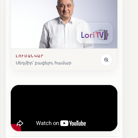
ԼՈՒՍԱՆԿԱՐ
Սեղմիր՝ բացելու համար