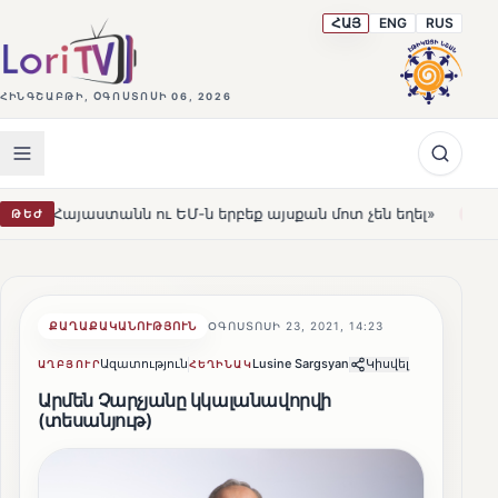
ՀԱՅ
ENG
RUS
ՀԻՆԳՇԱԲԹԻ, ՕԳՈՍՏՈՍԻ 06, 2026
 ու ԵՄ-ն երբեք այսքան մոտ չեն եղել»
Լեռնահովիտի Ս
ԹԵԺ
HOT
ՔԱՂԱՔԱԿԱՆՈՒԹՅՈՒՆ
ՕԳՈՍՏՈՍԻ 23, 2021, 14:23
Ազատություն
Lusine Sargsyan
Կիսվել
ԱՂԲՅՈՒՐ
ՀԵՂԻՆԱԿ
Արմեն Չարչյանը կկալանավորվի
(տեսանյութ)