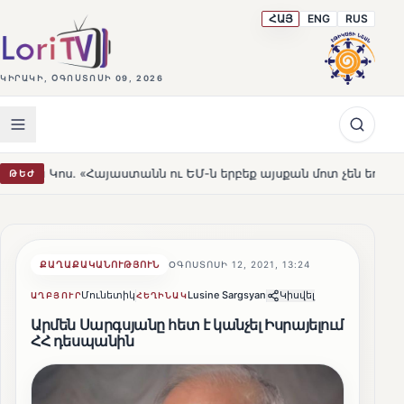
ՀԱՅ
ENG
RUS
ԿԻՐԱԿԻ, ՕԳՈՍՏՈՍԻ 09, 2026
այաստանն ու ԵՄ-ն երբեք այսքան մոտ չեն եղել»
Լեռնա
ԹԵԺ
HOT
ՔԱՂԱՔԱԿԱՆՈՒԹՅՈՒՆ
ՕԳՈՍՏՈՍԻ 12, 2021, 13:24
Մունետիկ
Lusine Sargsyan
Կիսվել
ԱՂԲՅՈՒՐ
ՀԵՂԻՆԱԿ
Արմեն Սարգսյանը հետ է կանչել Իսրայելում
ՀՀ դեսպանին