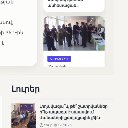
ւթյան
անհետացած
անչափահասների
որոնողական
ասով,
աշխատանքները
 35.1-ին
 է
ՄՈՒՆԵՏԻԿ
Մատչելի
ընտրություններ՝ դեռևս
չլուծված խնդիրներով.
«Լուսաստղի»
Լուրեր
դիտորդական
առաքելության
արդյունքները
Լողավազա՞ն, թե՞ շատրվաններ.
ի՞նչ ապագա է սպասվում
Վանաձորի քաղաքային լճին
հուլիսի 17, 2026