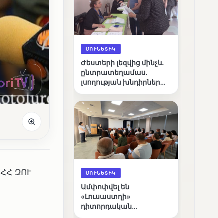
ՄՈՒՆԵՏԻԿ
Ժեստերի լեզվից մինչև
ընտրատեղամաս.
լսողության խնդիրներ
ունեցող ընտրողների
ճանապարհը
ՀՀ ԶՈՒ
ՄՈՒՆԵՏԻԿ
Ամփոփվել են
«Լուսաստղի»
դիտորդական
առաքելության