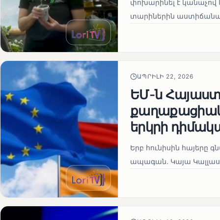
փոխարինել է կանաչով 
տարիներին աստիճանաբ
ԱՊՐԻԼԻ 22, 2026
ԵՄ-ն Հայաստա
քաղաքացիակա
երկրի դիմակ
Երբ հունիսին հայերը գ
ապագան. Կայա Կալլաս