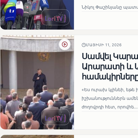
Նիկոլ Փաշինյանը պատա
ՄԱՅԻՍԻ 11, 2026
Սամվել Կարապ
Արարատի և Ա
համակիրներ
«Ես ուրախ կլինեի, եթե ի
իշխանություններն ամեն
ժողովրդի հետ, որովհե...