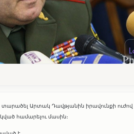
է տարածել Արտակ Դավթյանին իրավունքի ուժով 
ված համարելու մասին։
սված է․