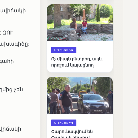
արդյունքները
գավիճակի
 ԶՈՒ
նախագիծը:
ՄՈՒՆԵՏԻԿ
Ոչ միայն ընտրող, այլև
գահի
որոշում կայացնող
մից չեն
ՄՈՒՆԵՏԻԿ
ավիճակի
Շարունակվում են
Փամբակ գետում