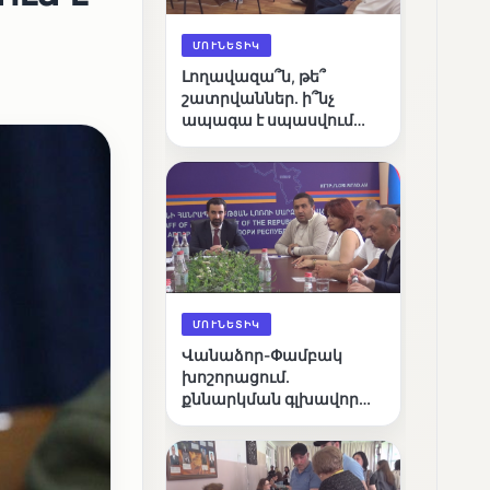
ՄՈՒՆԵՏԻԿ
Լողավազա՞ն, թե՞
շատրվաններ. ի՞նչ
ապագա է սպասվում
Վանաձորի քաղաքային
լճին
ՄՈՒՆԵՏԻԿ
Վանաձոր-Փամբակ
խոշորացում.
քննարկման գլխավոր
հարցը՝ արդյունավետ
կառավարո՞ւմ, թե՞
քաղաքական նպատակ