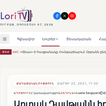
ՈՒՐԲԱԹ, ՕԳՈՍՏՈՍԻ 07, 2026
Գլխավոր
Լուրեր
Տեսադարան
Հա
նակը Հունգարիայում․ Օրբանն ընդունեց պարտությունը
ԹԵԺ
HOT
ՄԱՐՏԻ 22, 2021, 11:20
ՔԱՂԱՔԱԿԱՆՈՒԹՅՈՒՆ
ՀՀ կառավարություն
Lusine Sargsyan
Կի
ԱՂԲՅՈՒՐ
ՀԵՂԻՆԱԿ
Արտակ Դավթյանն իր