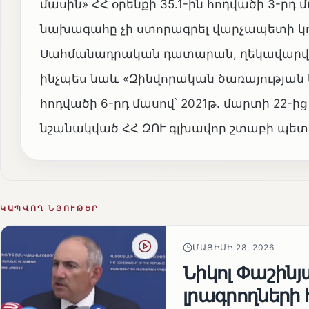
մասին» ՀՀ օրենքի 35.1-ին հոդվածի 3-
նախագահը չի ստորագրել վարչապետի կո
Սահմանադրական դատարան, ղեկավարվելո
ինչպես նաև «Զինվորական ծառայության և
հոդվածի 6-րդ մասով՝ 2021թ. մարտի 22-ի
նշանակված ՀՀ ԶՈՒ գլխավոր շտաբի պետ
ԿԱՊՎՈՂ ՆՅՈՒԹԵՐ
ՄԱՅԻՍԻ 28, 2026
Նիկոլ Փաշին
լրագրողների 