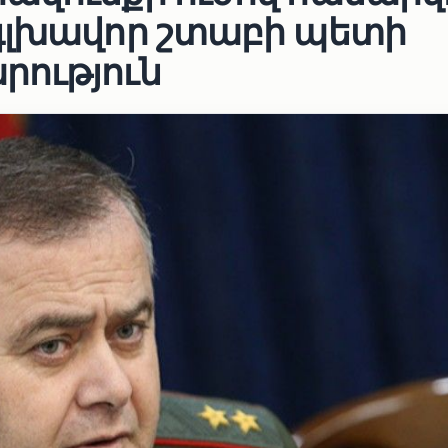
գլխավոր շտաբի պետի
րություն