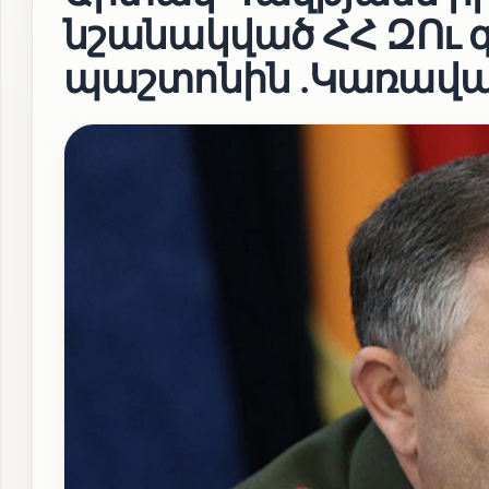
նշանակված ՀՀ ԶՈւ 
պաշտոնին .Կառավա