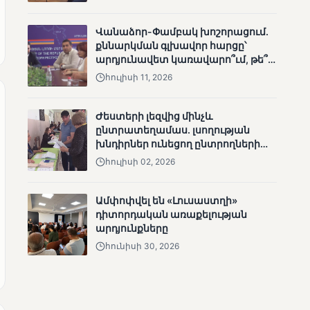
ՄՈՒՆԵՏԻԿ
Մատչելի
Վանաձոր-Փամբակ խոշորացում.
ընտրություններ.
քննարկման գլխավոր հարցը՝
ձեռքբերումներ և
արդյունավետ կառավարո՞ւմ, թե՞
բացթողումներ
քաղաքական նպատակ
հուլիսի 11, 2026
Ժեստերի լեզվից մինչև
ընտրատեղամաս. լսողության
խնդիրներ ունեցող ընտրողների
ճանապարհը
հուլիսի 02, 2026
ՄՈՒՆԵՏԻԿ
Ամփոփվել են «Լուսաստղի»
Ամփոփվել են 2005
դիտորդական առաքելության
տեղամասերի
արդյունքները
արդյունքները
հունիսի 30, 2026