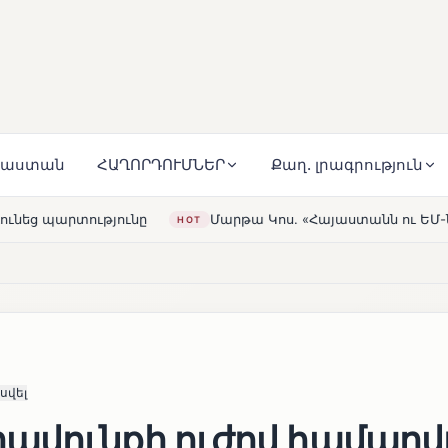
յաստան
ՀԱՂՈՐԴՈՒՄՆԵՐ
Քաղ. լրագրություն
Մարթա Կոս. «Հայաստանն ու ԵՄ-ն երբեք այսքան մոտ չեն եղել
սվել
ավունքի ուժով համարվո