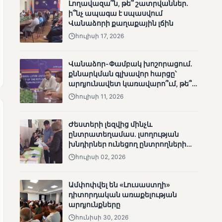
Լողավազա՞ն, թե՞ շատրվաններ.
ի՞նչ ապագա է սպասվում
Վանաձորի քաղաքային լճին
հուլիսի 17, 2026
Վանաձոր-Փամբակ խոշորացում.
քննարկման գլխավոր հարցը՝
արդյունավետ կառավարո՞ւմ, թե՞
քաղաքական նպատակ
հուլիսի 11, 2026
ՄՈՒՆԵՏԻԿ
Վրաստանի
Ժեստերի լեզվից մինչև
վարչապետը
ընտրատեղամաս. լսողության
շնորհավորել է Նիկոլ
խնդիրներ ունեցող ընտրողների
Փաշինյանին՝
ճանապարհը
ընտրություններում
հուլիսի 02, 2026
հաջողության
կապակցությամբ
Ամփոփվել են «Լուսաստղի»
դիտորդական առաքելության
արդյունքները
հունիսի 30, 2026