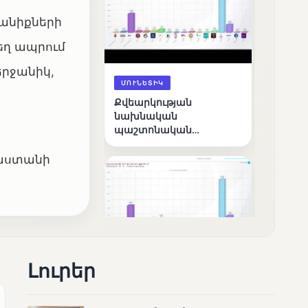
տանիքների
եղ ապրում
երջանիկ,
ՄՈՒՆԵՏԻԿ
Քվեարկության
նախնական
պաշտոնական
արդյունքները․ ՈՒՂԻՂ
յաստանի
ՄՈՒՆԵՏԻԿ
Լուրեր
ԿԸՀ-ն հրապարակել է
նախնական տվյալներ՝ ժ․
1։00 դրությամբ