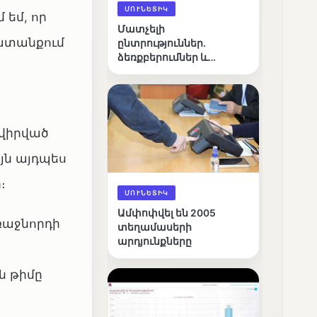
ՄՈՒՆԵՏԻԿ
եմ, որ
Մատչելի
խատանքում
ընտրություններ.
ձեռքբերումներ և
բացթողումներ
նվիրված
յն այդպես
։
ՄՈՒՆԵՏԻԿ
Ամփոփվել են 2005
ռաջնորդի
տեղամասերի
արդյունքները
ն թիմը