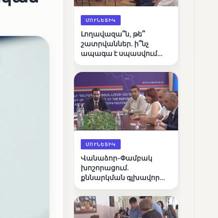
ՄՈՒՆԵՏԻԿ
Լողավազա՞ն, թե՞
շատրվաններ. ի՞նչ
ապագա է սպասվում
Վանաձորի քաղաքային
լճին
ՄՈՒՆԵՏԻԿ
Վանաձոր-Փամբակ
խոշորացում.
քննարկման գլխավոր
հարցը՝ արդյունավետ
կառավարո՞ւմ, թե՞
քաղաքական նպատակ