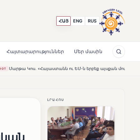
ՀԱՅ
ENG
RUS
Հայտարարություններ
Մեր մասին
 ԵՄ-ն երբեք այսքան մոտ չեն եղել»
Լեռնահովիտի Սու
HOT
ԼՐԱՀՈՍ
ական