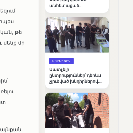
անհետացած
եզում
անչափահասների
որոնողական
որպես
աշխատանքները
կան, թե
 մենք մի
ՄՈՒՆԵՏԻԿ
Մատչելի
ընտրություններ՝ դեռևս
ին՝
չլուծված խնդիրներով.
«Լուսաստղի»
ռելու
դիտորդական
առաքելության
ետ
արդյունքները
 այնքան,