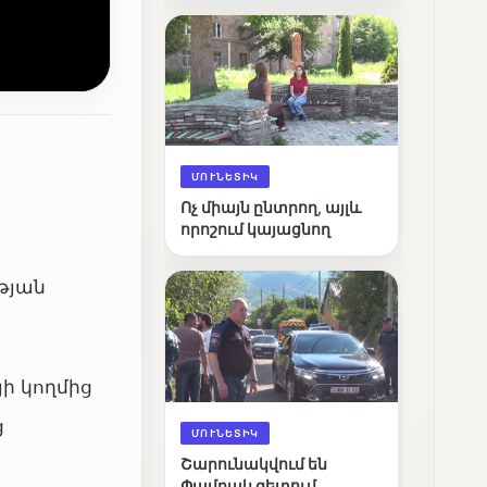
արդյունքները
ՄՈՒՆԵՏԻԿ
Ոչ միայն ընտրող, այլև
որոշում կայացնող
թյան
ի կողմից
ց
ՄՈՒՆԵՏԻԿ
Շարունակվում են
Փամբակ գետում