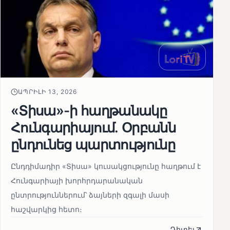
ԱՊՐԻԼԻ 13, 2026
«Տիսա»-ի հաղթանակը
Հունգարիայում․ Օրբանն
ընդունեց պարտությունը
Ընդդիմադիր «Տիսա» կուսակցությունը հաղթում է
Հունգարիայի խորհրդարանական
ընտրություններում՝ ձայների զգալի մասի
հաշվարկից հետո։
Դիտել