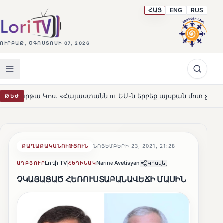
ՀԱՅ
ENG
RUS
ՈՒՐԲԱԹ, ՕԳՈՍՏՈՍԻ 07, 2026
 «Հայաստանն ու ԵՄ-ն երբեք այսքան մոտ չեն եղել»
Լեռ
ԹԵԺ
HOT
ՔԱՂԱՔԱԿԱՆՈՒԹՅՈՒՆ
ՆՈՅԵՄԲԵՐԻ 23, 2021, 21:28
Լոռի TV
Narine Avetisyan
Կիսվել
ԱՂԲՅՈՒՐ
ՀԵՂԻՆԱԿ
ՉԿԱՅԱՑԱԾ ՀԵՌՈՒՍՏԱԲԱՆԱՎԵՃԻ ՄԱՍԻՆ