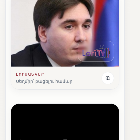
ԼՈՒՍԱՆԿԱՐ
Սեղմիր՝ բացելու համար