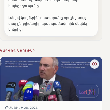
հայեցողությանը։
Լսելով կողմերին՝ դատարանը որոշեց թույլ
տալ ընդդիմադիր պատգամավորին մեկնել
երկրից։
ԿԱՊՎՈՂ ՆՅՈՒԹԵՐ
ՄԱՅԻՍԻ 28, 2026