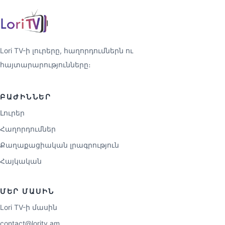
Lori TV-ի լուրերը, հաղորդումներն ու
հայտարարությունները։
ԲԱԺԻՆՆԵՐ
Լուրեր
Հաղորդումներ
Քաղաքացիական լրագրություն
Հայկական
ՄԵՐ ՄԱՍԻՆ
Lori TV-ի մասին
contact@loritv.am