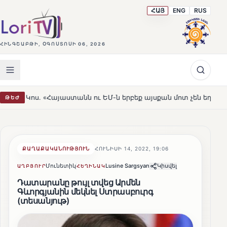
ՀԱՅ
ENG
RUS
ՀԻՆԳՇԱԲԹԻ, ՕԳՈՍՏՈՍԻ 06, 2026
յաստանն ու ԵՄ-ն երբեք այսքան մոտ չեն եղել»
Լեռնահ
ԹԵԺ
HOT
ՔԱՂԱՔԱԿԱՆՈՒԹՅՈՒՆ
ՀՈՒՆԻՍԻ 14, 2022, 19:06
Մունետիկ
Lusine Sargsyan
Կիսվել
ԱՂԲՅՈՒՐ
ՀԵՂԻՆԱԿ
Դատարանը թույլ տվեց Արմեն
Գևորգյանին մեկնել Ստրասբուրգ
(տեսանյութ)