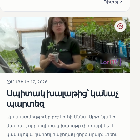
Դիտել
ՄԱՅԻՍԻ 17, 2026
Սպիտակ խալաթից՝ կանաչ
պարտեզ
Այս պատմությունը բժշկուհի Աննա Ալթունյանի
մասին է, որը սպիտակ խալաթը փոխարինել է
կանաչով և դարձել հաջողակ գործարար: Լոռու