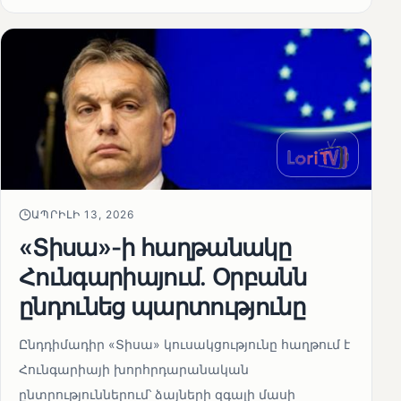
ԱՊՐԻԼԻ 13, 2026
«Տիսա»-ի հաղթանակը
Հունգարիայում․ Օրբանն
ընդունեց պարտությունը
Ընդդիմադիր «Տիսա» կուսակցությունը հաղթում է
Հունգարիայի խորհրդարանական
ընտրություններում՝ ձայների զգալի մասի