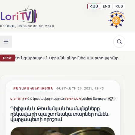
ՀԱՅ
ENG
RUS
ՈՒՐԲԱԹ, ՕԳՈՍՏՈՍԻ 07, 2026
իայում․ Օրբանն ընդունեց պարտությունը
Մարթա Կոս. 
ԹԵԺ
HOT
ՔԱՂԱՔԱԿԱՆՈՒԹՅՈՒՆ
ՓԵՏՐՎԱՐԻ 27, 2021, 12:45
ՀՀ կառավարություն
Lusine Sargsyan
Կիսվել
ԱՂԲՅՈՒՐ
ՀԵՂԻՆԱԿ
Դիլիջան և Թումանյան համայնքները
ղեկավարի պաշտոնակատարներ ունեն.
վարչապետի որոշում