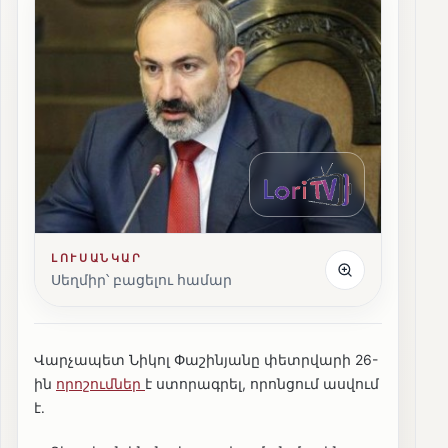
ԼՈՒՍԱՆԿԱՐ
Սեղմիր՝ բացելու համար
Վարչապետ Նիկոլ Փաշինյանը փետրվարի 26-
ին
որոշումներ
է ստորագրել, որոնցում ասվում
է․