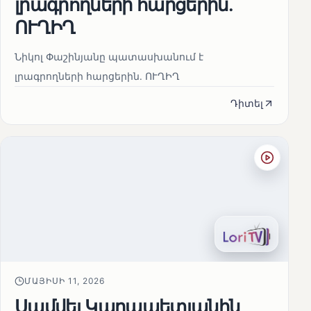
լրագրողների հարցերին․
ՈՒՂԻՂ
Նիկոլ Փաշինյանը պատասխանում է
լրագրողների հարցերին․ ՈՒՂԻՂ
Դիտել
ՄԱՅԻՍԻ 11, 2026
Սամվել Կարապետյանին