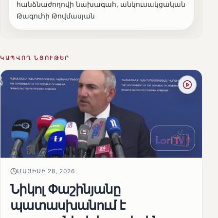
հանձնաժողովի նախագահ, անկուսակցական
Թագուհի Թովմասյան
ԿԱՊՎՈՂ ՆՅՈՒԹԵՐ
ՄԱՅԻՍԻ 28, 2026
Նիկոլ Փաշինյանը
պատասխանում է