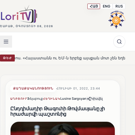
ՀԱՅ
ENG
RUS
ՇԱԲԱԹ, ՕԳՈՍՏՈՍԻ 08, 2026
յաստանն ու ԵՄ-ն երբեք այսքան մոտ չեն եղել»
Լեռնահո
ԹԵԺ
HOT
ՔԱՂԱՔԱԿԱՆՈՒԹՅՈՒՆ
ՀՈՒԼԻՍԻ 01, 2022, 23:44
Ֆեյսբուք
Lusine Sargsyan
Կիսվել
ԱՂԲՅՈՒՐ
ՀԵՂԻՆԱԿ
Ընդդիմադիր Թագուհի Թովմասյանը չի
հրաժարվի պաշտոնից