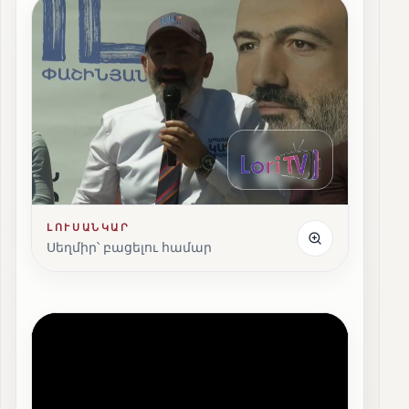
ԼՈՒՍԱՆԿԱՐ
Սեղմիր՝ բացելու համար