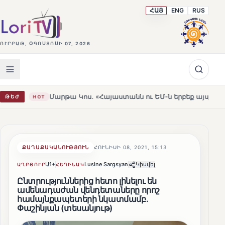
ՀԱՅ
ENG
RUS
ՈՒՐԲԱԹ, ՕԳՈՍՏՈՍԻ 07, 2026
Մարթա Կոս. «Հայաստանն ու ԵՄ-ն երբեք այսքան մոտ չեն եղ
ԹԵԺ
HOT
ՔԱՂԱՔԱԿԱՆՈՒԹՅՈՒՆ
ՀՈՒՆԻՍԻ 08, 2021, 15:13
Ա1+
Lusine Sargsyan
Կիսվել
ԱՂԲՅՈՒՐ
ՀԵՂԻՆԱԿ
Ընտրություններից հետո լինելու են
ամենադաժան վենդետաները որոշ
համայնքապետերի նկատմամբ․
Փաշինյան (տեսանյութ)