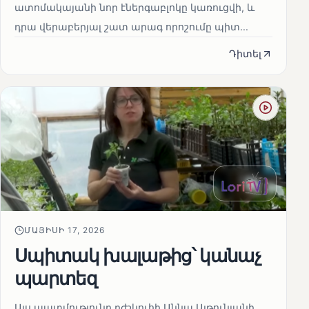
ատոմակայանի նոր էներգաբլոկը կառուցվի, և
դրա վերաբերյալ շատ արագ որոշումը պիտ...
Դիտել
ՄԱՅԻՍԻ 17, 2026
Սպիտակ խալաթից՝ կանաչ
պարտեզ
Այս պատմությունը բժշկուհի Աննա Ալթունյանի