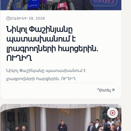
ՄԱՅԻՍԻ 28, 2026
Նիկոլ Փաշինյանը
պատասխանում է
լրագրողների հարցերին․
ՈՒՂԻՂ
Նիկոլ Փաշինյանը պատասխանում է
լրագրողների հարցերին․ ՈՒՂԻՂ
Դիտել