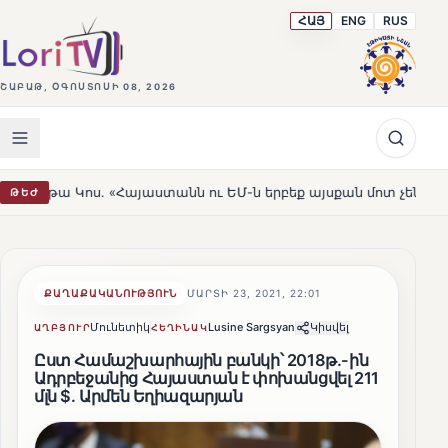
ՀԱՅ
ENG
RUS
ՇԱԲԱԹ, ՕԳՈՍՏՈՍԻ 08, 2026
 «Հայաստանն ու ԵՄ-ն երբեք այսքան մոտ չեն եղել»
Լեռ
ԹԵԺ
HOT
ՔԱՂԱՔԱԿԱՆՈՒԹՅՈՒՆ
ՄԱՐՏԻ 23, 2021, 22:01
Մունետիկ
Lusine Sargsyan
Կիսվել
ԱՂԲՅՈՒՐ
ՀԵՂԻՆԱԿ
Ըստ Համաշխարհային բանկի՝ 2018թ.-ին
Ադրբեջանից Հայաստան է փոխանցվել 211
մլն $. Արմեն Եղիազարյան