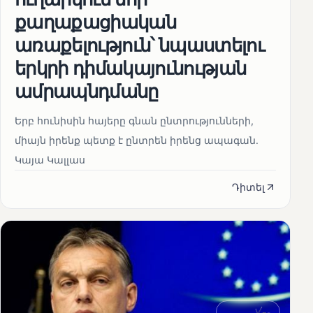
քաղաքացիական
առաքելություն՝ նպաստելու
երկրի դիմակայունության
ամրապնդմանը
Երբ հունիսին հայերը գնան ընտրությունների,
միայն իրենք պետք է ընտրեն իրենց ապագան.
Կայա Կալլաս
Դիտել