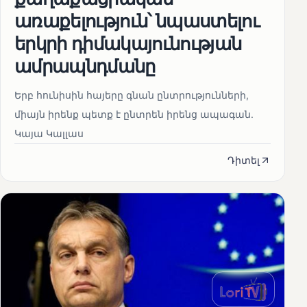
առաքելություն՝ նպաստելու
երկրի դիմակայունության
ամրապնդմանը
Երբ հունիսին հայերը գնան ընտրությունների,
միայն իրենք պետք է ընտրեն իրենց ապագան.
Կայա Կալլաս
Դիտել