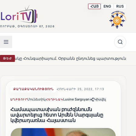
ՀԱՅ
ENG
RUS
ՈՒՐԲԱԹ, ՕԳՈՍՏՈՍԻ 07, 2026
գարիայում․ Օրբանն ընդունեց պարտությունը
Մարթա Կո
ԹԵԺ
HOT
ՔԱՂԱՔԱԿԱՆՈՒԹՅՈՒՆ
ՀՈՒՆՎԱՐԻ 25, 2022, 17:13
Մունետիկ
Lusine Sargsyan
Կիսվել
ԱՂԲՅՈՒՐ
ՀԵՂԻՆԱԿ
Համապատասխան բուժզննումն
ավարտելուց հետո Արմեն Սարգսյանը
կվերադառնա Հայաստան