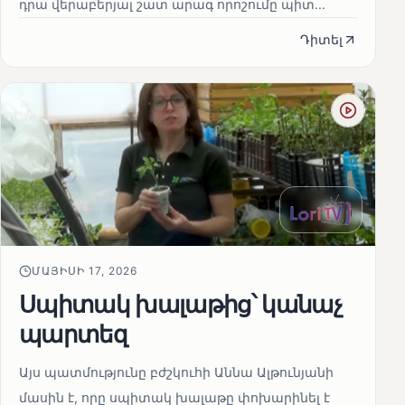
դրա վերաբերյալ շատ արագ որոշումը պիտ...
Դիտել
ՄԱՅԻՍԻ 17, 2026
Սպիտակ խալաթից՝ կանաչ
պարտեզ
Այս պատմությունը բժշկուհի Աննա Ալթունյանի
մասին է, որը սպիտակ խալաթը փոխարինել է