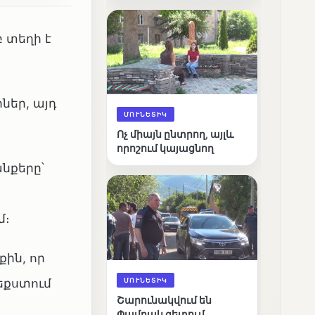
արդյունքները
 տեղի է
ներ, այդ
ՄՈՒՆԵՏԻԿ
Ոչ միայն ընտրող, այլև
որոշում կայացնող
նքերը՝
մ։
ին, որ
ՄՈՒՆԵՏԻԿ
եքստում
Շարունակվում են
Փամբակ գետում