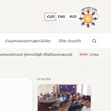
ՀԱՅ
ENG
RUS
Հայտարարություններ
Մեր մասին
կենասությամբ
Լողավազա՞ն, թե՞ շատրվաններ. ի՞նչ ա
NEWS
ԼՐԱՀՈՍ