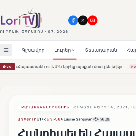
ՈՒՐԲԱԹ, ՕԳՈՍՏՈՍԻ 07, 2026
Գլխավոր
Լուրեր
Տեսադարան
Հա
երբեք այսքան մոտ չեն եղել»
Լեռնահովիտի Սուրբ Ստե
ԹԵԺ
HOT
ՀՈԿՏԵՄԲԵՐԻ 14, 2021, 18
ՔԱՂԱՔԱԿԱՆՈՒԹՅՈՒՆ
Ա1+
Lusine Sargsyan
Կիսվել
ԱՂԲՅՈՒՐ
ՀԵՂԻՆԱԿ
Հանդիպել են Հայաս