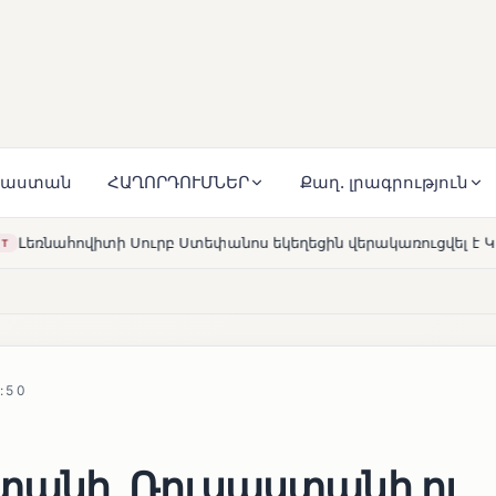
յաստան
ՀԱՂՈՐԴՈՒՄՆԵՐ
Քաղ. լրագրություն
փանոս եկեղեցին վերակառուցվել է Կարապետյան ընտանիքի մե
:50
տանի, Ռուսաստանի ու