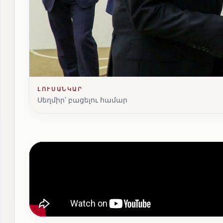
ԼՈՒՍԱՆԿԱՐ
Սեղմիր՝ բացելու համար