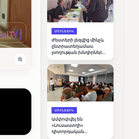
ՄՈՒՆԵՏԻԿ
Ժեստերի լեզվից մինչև
ընտրատեղամաս.
լսողության խնդիրներ
ունեցող ընտրողների
ճանապարհը
ՄՈՒՆԵՏԻԿ
Ամփոփվել են
«Լուսաստղի»
դիտորդական
առաքելության