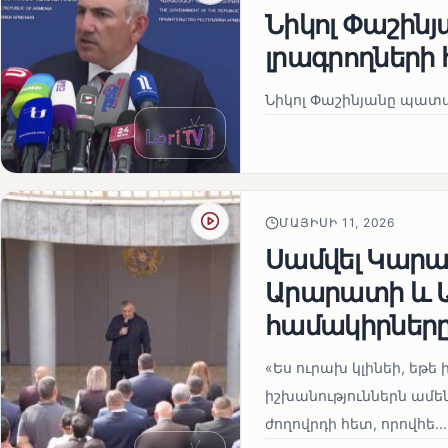
Նիկոլ Փաշին
լրագրողների 
Նիկոլ Փաշինյանը պատա
ՄԱՅԻՍԻ 11, 2026
Սամվել Կարապ
Արարատի և Ա
համակիրներ
«Ես ուրախ կլինեի, եթե ի
իշխանություններն ամեն
ժողովրդի հետ, որովհե...