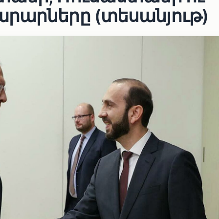
րարները (տեսանյութ)