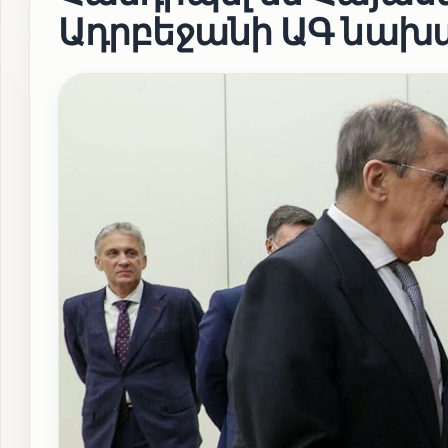
Ադրբեջանի ԱԳ նախա