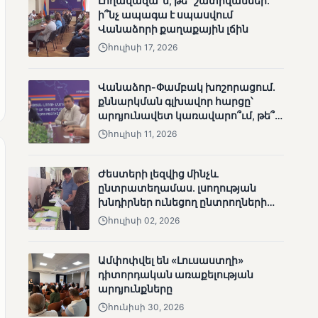
Լողավազա՞ն, թե՞ շատրվաններ.
ՄՈՒՆԵՏԻԿ
ի՞նչ ապագա է սպասվում
Վանաձորի քաղաքային լճին
Մատչելի
ընտրություններ.
հուլիսի 17, 2026
ձեռքբերումներ և
բացթողումներ
Վանաձոր-Փամբակ խոշորացում.
քննարկման գլխավոր հարցը՝
արդյունավետ կառավարո՞ւմ, թե՞
քաղաքական նպատակ
հուլիսի 11, 2026
Ժեստերի լեզվից մինչև
ընտրատեղամաս. լսողության
ՄՈՒՆԵՏԻԿ
խնդիրներ ունեցող ընտրողների
Ամփոփվել են 2005
ճանապարհը
հուլիսի 02, 2026
տեղամասերի
արդյունքները
Ամփոփվել են «Լուսաստղի»
դիտորդական առաքելության
արդյունքները
հունիսի 30, 2026