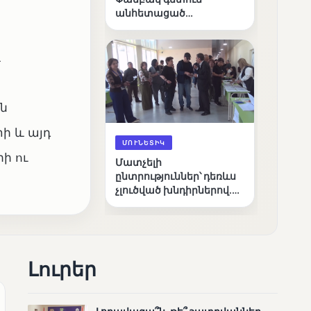
անհետացած
անչափահասների
որոնողական
աշխատանքները
և
ն
ի և այդ
ՄՈՒՆԵՏԻԿ
ի ու
Մատչելի
ընտրություններ՝ դեռևս
չլուծված խնդիրներով.
«Լուսաստղի»
դիտորդական
առաքելության
արդյունքները
Լուրեր