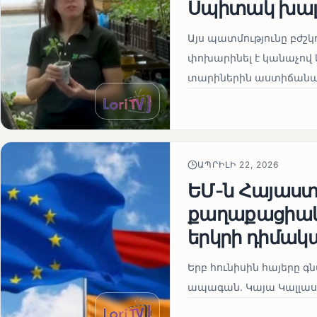
Սպիտակ խալ
Այս պատմությունը բժշկ
փոխարինել է կանաչով 
տարիներին աստիճանաբ
ԱՊՐԻԼԻ 22, 2026
ԵՄ-ն Հայաստա
քաղաքացիակա
երկրի դիմակ
Երբ հունիսին հայերը գ
ապագան. Կայա Կալլաս