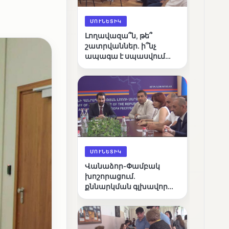
ՄՈՒՆԵՏԻԿ
Լողավազա՞ն, թե՞
շատրվաններ. ի՞նչ
ապագա է սպասվում
Վանաձորի քաղաքային
լճին
ՄՈՒՆԵՏԻԿ
Վանաձոր-Փամբակ
խոշորացում.
քննարկման գլխավոր
հարցը՝ արդյունավետ
կառավարո՞ւմ, թե՞
քաղաքական նպատակ