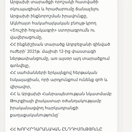
Արցախի տարածքի որոշակի հատվածի
օկուպացիան և հրաժարումը ճանաչելու
Արցախի ինքնորոշման իրավունքը,
Ակնհայտ հակահայկական բնույթ կրող
«Շուշիի հռչակագրի» ստորագրումն ու
վավերացումը,
ՀՀ ինքնիշխան տարածք Ադրբեջանի զինված
ուժերի՝ 2021թ. մայիսի 12-ից փաստացի
ներթափանցումը, առ այսօր այդ տարածքում
գտնվելը,
ՀՀ սահմանների երկայնքով հերթական
էսկալացիան, որի արդյունքում ունենք զոհ և
վիրավոր,
ՀՀ և Արցախի Հանրապետության նկատմամբ
Թուրքիայի լիակատար օժանդակությամբ
իրականացվող հարկադրանքի
քաղաքականությունը՝
ՀՀ ԽՈՐՀՐԴԱՐԱՆԱԿԱՆ ԸՆԴԴԻՄՈւԹՅՈւՆԸ