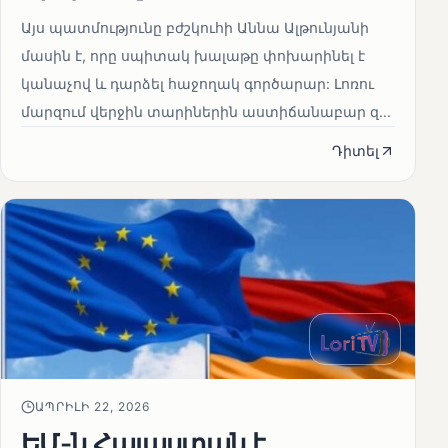
Այս պատմությունը բժշկուհի Աննա Ալթունյանի
մասին է, որը սպիտակ խալաթը փոխարինել է
կանաչով և դարձել հաջողակ գործարար: Լոռու
մարզում վերջին տարիներին աստիճանաբար զ...
Դիտել
ԱՊՐԻԼԻ 22, 2026
ԵՄ-ն Հայաստան է