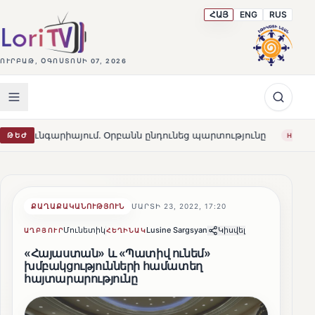
ՀԱՅ
ENG
RUS
ՈՒՐԲԱԹ, ՕԳՈՍՏՈՍԻ 07, 2026
 Օրբանն ընդունեց պարտությունը
Մարթա Կոս. «Հայաստա
ԹԵԺ
HOT
ՔԱՂԱՔԱԿԱՆՈՒԹՅՈՒՆ
ՄԱՐՏԻ 23, 2022, 17:20
Մունետիկ
Lusine Sargsyan
Կիսվել
ԱՂԲՅՈՒՐ
ՀԵՂԻՆԱԿ
«Հայաստան» և «Պատիվ ունեմ»
խմբակցությունների համատեղ
հայտարարությունը