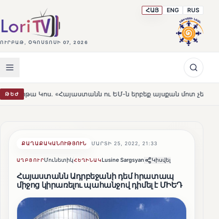
ՀԱՅ
ENG
RUS
ՈՒՐԲԱԹ, ՕԳՈՍՏՈՍԻ 07, 2026
«Հայաստանն ու ԵՄ-ն երբեք այսքան մոտ չեն եղել»
Լեռ
ԹԵԺ
HOT
ՔԱՂԱՔԱԿԱՆՈՒԹՅՈՒՆ
ՄԱՐՏԻ 25, 2022, 21:33
Մունետիկ
Lusine Sargsyan
Կիսվել
ԱՂԲՅՈՒՐ
ՀԵՂԻՆԱԿ
Հայաստանն Ադրբեջանի դեմ հրատապ
միջոց կիրառելու պահանջով դիմել է ՄԻԵԴ