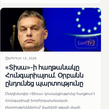
ԱՊՐԻԼԻ 13, 2026
«Տիսա»-ի հաղթանակը
Հունգարիայում․ Օրբանն
ընդունեց պարտությունը
Ընդդիմադիր «Տիսա» կուսակցությունը հաղթում է
Հունգարիայի խորհրդարանական
ընտրություններում՝ ձայների զգալի մասի