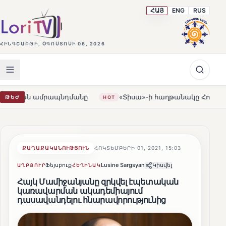
ՀԱՅ
ENG
RUS
ՀԻՆԳՇԱԲԹԻ, ՕԳՈՍՏՈՍԻ 06, 2026
ապնդմանը
«Տիսա»-ի հաղթանակը Հունգարիայում․ Օրբան
ԹԵԺ
HOT
ՔԱՂԱՔԱԿԱՆՈՒԹՅՈՒՆ
ՀՈԿՏԵՄԲԵՐԻ 01, 2021, 15:03
Ֆեյսբուք
Lusine Sargsyan
Կիսվել
ԱՂԲՅՈՒՐ
ՀԵՂԻՆԱԿ
Հայկ Մամիջանյանը զրկվել էպետական
կառավարման ակադեմիայում
դասավանդելու հնարավորությունից