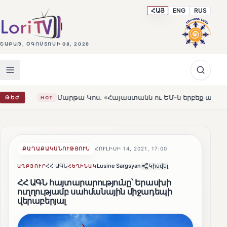
ՀԱՅ
ENG
RUS
ՇԱԲԱԹ, ՕԳՈՍՏՈՍԻ 08, 2026
Մարթա Կոս. «Հայաստանն ու ԵՄ-ն երբեք այսքան մոտ չեն եղել
ԹԵԺ
T
ՔԱՂԱՔԱԿԱՆՈՒԹՅՈՒՆ
ՀՈՒԼԻՍԻ 14, 2021, 17:00
ՀՀ ԱԳՆ
Lusine Sargsyan
Կիսվել
ԱՂԲՅՈՒՐ
ՀԵՂԻՆԱԿ
ՀՀ ԱԳՆ հայտարարությունը՝ Երասխի
ուղղությամբ սահմանային միջադեպի
վերաբերյալ