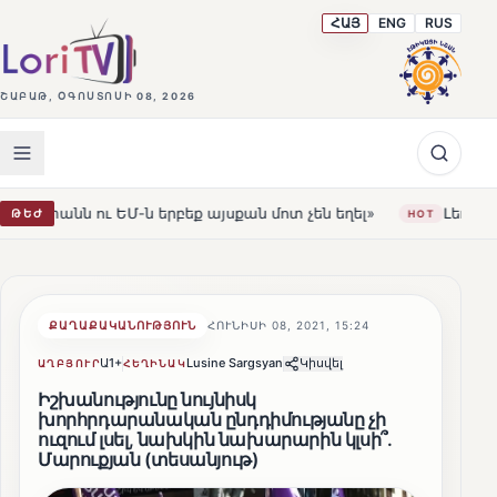
ՀԱՅ
ENG
RUS
ՇԱԲԱԹ, ՕԳՈՍՏՈՍԻ 08, 2026
ն երբեք այսքան մոտ չեն եղել»
Լեռնահովիտի Սուրբ Ս
ԹԵԺ
HOT
ՔԱՂԱՔԱԿԱՆՈՒԹՅՈՒՆ
ՀՈՒՆԻՍԻ 08, 2021, 15:24
Ա1+
Lusine Sargsyan
Կիսվել
ԱՂԲՅՈՒՐ
ՀԵՂԻՆԱԿ
Իշխանությունը նույնիսկ
խորհրդարանական ընդդիմությանը չի
ուզում լսել, նախկին նախարարին կլսի՞․
Մարուքյան (տեսանյութ)