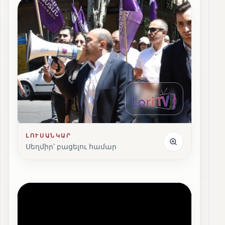
ԼՈՒՍԱՆԿԱՐ
Սեղմիր՝ բացելու համար