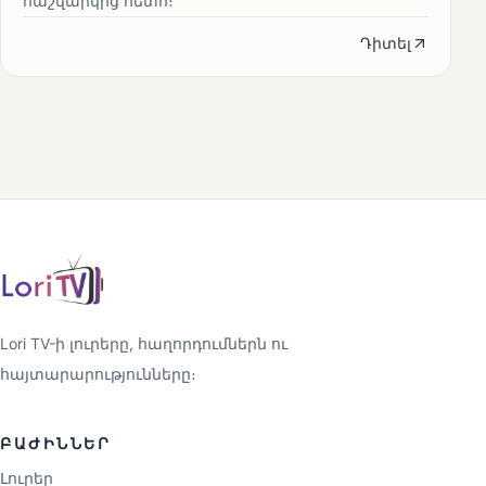
հաշվարկից հետո։
Դիտել
Lori TV-ի լուրերը, հաղորդումներն ու
հայտարարությունները։
ԲԱԺԻՆՆԵՐ
Լուրեր