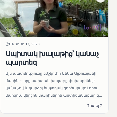
ՄԱՅԻՍԻ 17, 2026
Սպիտակ խալաթից՝ կանաչ
պարտեզ
Այս պատմությունը բժշկուհի Աննա Ալթունյանի
մասին է, որը սպիտակ խալաթը փոխարինել է
կանաչով և դարձել հաջողակ գործարար: Լոռու
մարզում վերջին տարիներին աստիճանաբար զ...
Դիտել