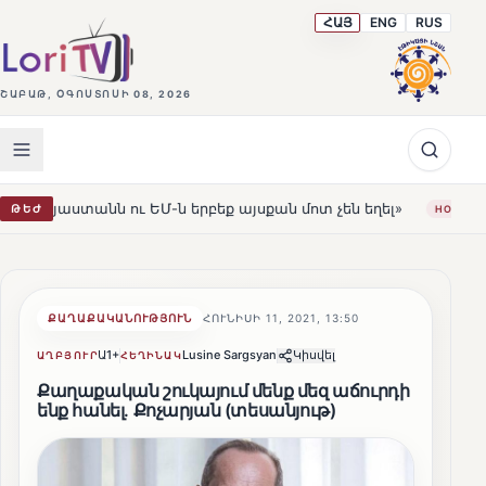
ՀԱՅ
ENG
RUS
ՇԱԲԱԹ, ՕԳՈՍՏՈՍԻ 08, 2026
 ու ԵՄ-ն երբեք այսքան մոտ չեն եղել»
Լեռնահովիտի Ս
ԹԵԺ
HOT
ՔԱՂԱՔԱԿԱՆՈՒԹՅՈՒՆ
ՀՈՒՆԻՍԻ 11, 2021, 13:50
Ա1+
Lusine Sargsyan
Կիսվել
ԱՂԲՅՈՒՐ
ՀԵՂԻՆԱԿ
Քաղաքական շուկայում մենք մեզ աճուրդի
ենք հանել․ Քոչարյան (տեսանյութ)