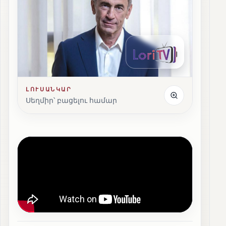
ԼՈՒՍԱՆԿԱՐ
Սեղմիր՝ բացելու համար