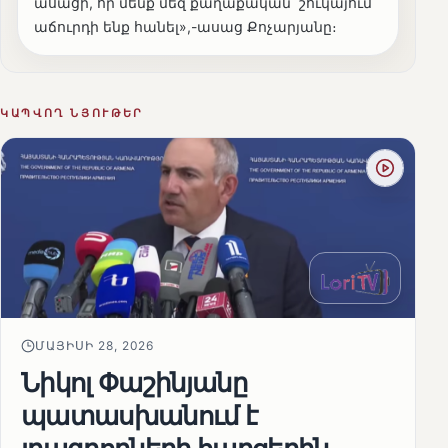
ասացի, որ մենք մեզ քաղաքական շուկայում
աճուրդի ենք հանել»,-ասաց Քոչարյանը։
ԿԱՊՎՈՂ ՆՅՈՒԹԵՐ
ՄԱՅԻՍԻ 28, 2026
Նիկոլ Փաշինյանը
պատասխանում է