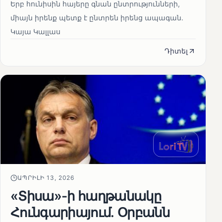
Երբ հունիսին հայերը գնան ընտրությունների,
միայն իրենք պետք է ընտրեն իրենց ապագան.
Կայա Կալլաս
Դիտել
ԱՊՐԻԼԻ 13, 2026
«Տիսա»-ի հաղթանակը
Հունգարիայում․ Օրբանն