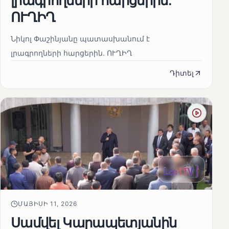
լրագրողների հարցերին․
ՈՒՂԻՂ
Նիկոլ Փաշինյանը պատասխանում է
լրագրողների հարցերին․ ՈՒՂԻՂ
Դիտել
ՄԱՅԻՍԻ 11, 2026
Սամվել Կարապետյանին