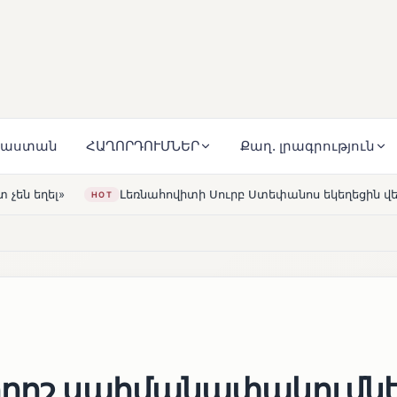
յաստան
ՀԱՂՈՐԴՈՒՄՆԵՐ
Քաղ. լրագրություն
հովիտի Սուրբ Ստեփանոս եկեղեցին վերակառուցվել է Կարապետ
0
որոշ սահմանափակումն