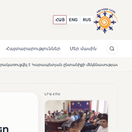
ՀԱՅ
ENG
RUS
Հայտարարություններ
Մեր մասին
յան ընտանիքի մեկենասությամբ
Լողավազա՞ն, թե՞ շա
NEWS
ԼՐԱՀՈՍ
եր