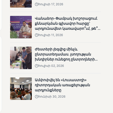
հուլիսի 17, 2026
անհետացած
անչափահասների
որոնողական
Վանաձոր-Փամբակ խոշորացում.
աշխատանքները
քննարկման գլխավոր հարցը՝
արդյունավետ կառավարո՞ւմ, թե՞
քաղաքական նպատակ
հուլիսի 11, 2026
Ժեստերի լեզվից մինչև
ՄՈՒՆԵՏԻԿ
ընտրատեղամաս. լսողության
Մատչելի
խնդիրներ ունեցող ընտրողների
ընտրություններ՝ դեռևս
ճանապարհը
հուլիսի 02, 2026
չլուծված խնդիրներով.
«Լուսաստղի»
դիտորդական
Ամփոփվել են «Լուսաստղի»
առաքելության
դիտորդական առաքելության
արդյունքները
արդյունքները
հունիսի 30, 2026