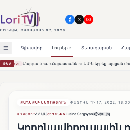
ՈՒՐԲԱԹ, ՕԳՈՍՏՈՍԻ 07, 2026
Գլխավոր
Լուրեր
Տեսադարան
Հա
այաստանն ու ԵՄ-ն երբեք այսքան մոտ չեն եղել»
Լեռնա
ԹԵԺ
HOT
ՓԵՏՐՎԱՐԻ 17, 2022, 18:3
ՔԱՂԱՔԱԿԱՆՈՒԹՅՈՒՆ
ՀՀ ԱՆ
Lusine Sargsyan
Կիսվել
ԱՂԲՅՈՒՐ
ՀԵՂԻՆԱԿ
Կորոնավիրուսային 