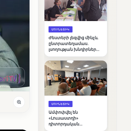
ՄՈՒՆԵՏԻԿ
Ժեստերի լեզվից մինչև
ընտրատեղամաս.
լսողության խնդիրներ
ունեցող ընտրողների
ճանապարհը
ՄՈՒՆԵՏԻԿ
Ամփոփվել են
«Լուսաստղի»
դիտորդական
առաքելության