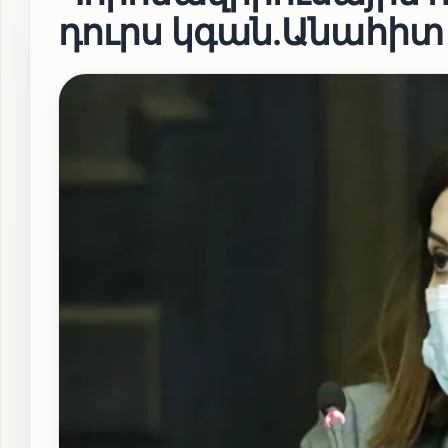
դուրս կգան․Անահիտ