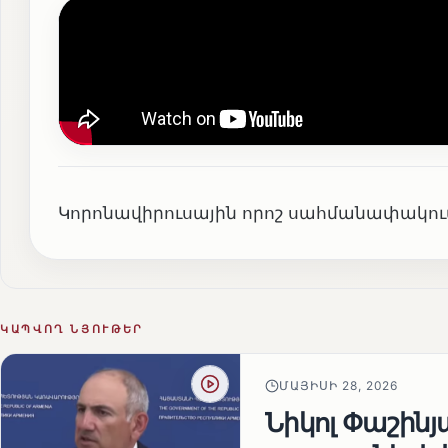
Կորոնավիրուսային որոշ սահմանափակում
ԿԱՊՎՈՂ ՆՅՈՒԹԵՐ
ՄԱՅԻՍԻ 28, 2026
Նիկոլ Փաշին