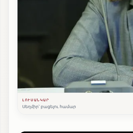
ԼՈՒՍԱՆԿԱՐ
Սեղմիր՝ բացելու համար