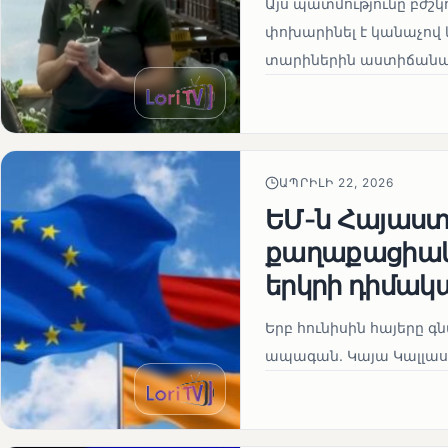
Այս պատմությունը բժշկ
փոխարինել է կանաչով 
տարիներին աստիճանաբ
ԱՊՐԻԼԻ 22, 2026
ԵՄ-ն Հայաստա
քաղաքացիակա
երկրի դիմակ
Երբ հունիսին հայերը գ
ապագան. Կայա Կալլաս