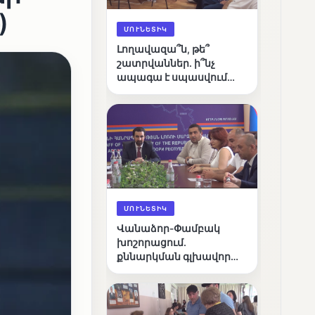
)
ՄՈՒՆԵՏԻԿ
Լողավազա՞ն, թե՞
շատրվաններ. ի՞նչ
ապագա է սպասվում
Վանաձորի քաղաքային
լճին
ՄՈՒՆԵՏԻԿ
Վանաձոր-Փամբակ
խոշորացում.
քննարկման գլխավոր
հարցը՝ արդյունավետ
կառավարո՞ւմ, թե՞
քաղաքական նպատակ