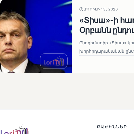
ԱՊՐԻԼԻ 13, 2026
«Տիսա»-ի հա
Օրբանն ընդո
Ընդդիմադիր «Տիսա» կու
խորհրդարանական ընտրո
ԲԱԺԻՆՆԵՐ