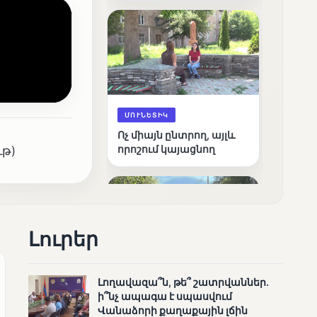
արդյունքները
ՄՈՒՆԵՏԻԿ
Ոչ միայն ընտրող, այլև
թ)
որոշում կայացնող
Լուրեր
Լողավազա՞ն, թե՞ շատրվաններ.
ՄՈՒՆԵՏԻԿ
ի՞նչ ապագա է սպասվում
Շարունակվում են
Վանաձորի քաղաքային լճին
Փամբակ գետում