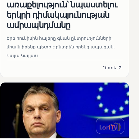
առաքելություն՝ նպաստելու
երկրի դիմակայունության
ամրապնդմանը
Երբ հունիսին հայերը գնան ընտրությունների,
միայն իրենք պետք է ընտրեն իրենց ապագան.
Կայա Կալլաս
Դիտել