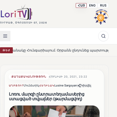
ՀԱՅ
ENG
RUS
ՈՒՐԲԱԹ, ՕԳՈՍՏՈՍԻ 07, 2026
ւնգարիայում․ Օրբանն ընդունեց պարտությունը
Մարթա 
ԹԵԺ
HOT
ՔԱՂԱՔԱԿԱՆՈՒԹՅՈՒՆ
ՀՈՒՆԻՍԻ 20, 2021, 23:22
Մունետիկ
Lusine Sargsyan
Կիսվել
ԱՂԲՅՈՒՐ
ՀԵՂԻՆԱԿ
Լոռու մարզի ընտրատեղամասերից
ստացված տվյալներ (թարմացվող)