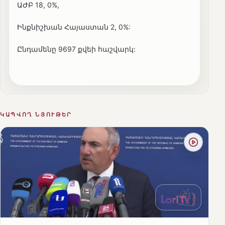
ԱԺԲ 18, 0%,
Ինքնիշխան Հայաստան 2, 0%:
Ընդամենը 9697 քվեի հաշվարկ:
ԿԱՊՎՈՂ ՆՅՈՒԹԵՐ