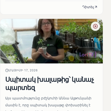
Դիտել
ՄԱՅԻՍԻ 17, 2026
Սպիտակ խալաթից՝ կանաչ
պարտեզ
Այս պատմությունը բժշկուհի Աննա Ալթունյանի
մասին է, որը սպիտակ խալաթը փոխարինել է