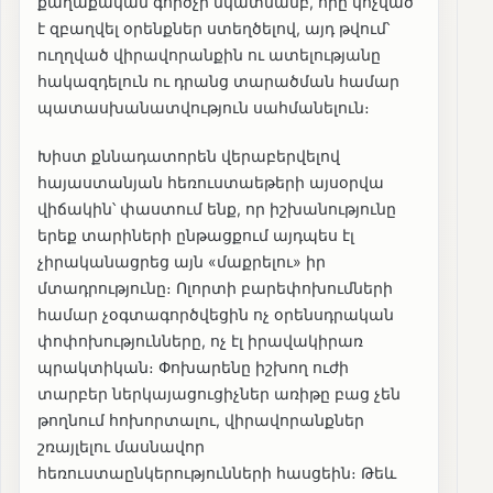
քաղաքական գործչի նկատմամբ, որը կոչված
է զբաղվել օրենքներ ստեղծելով, այդ թվում՝
ուղղված վիրավորանքին ու ատելությանը
հակազդելուն ու դրանց տարածման համար
պատասխանատվություն սահմանելուն։
Խիստ քննադատորեն վերաբերվելով
հայաստանյան հեռուստաեթերի այսօրվա
վիճակին՝ փաստում ենք, որ իշխանությունը
երեք տարիների ընթացքում այդպես էլ
չիրականացրեց այն «մաքրելու» իր
մտադրությունը։ Ոլորտի բարեփոխումների
համար չօգտագործվեցին ոչ օրենսդրական
փոփոխությունները, ոչ էլ իրավակիրառ
պրակտիկան։ Փոխարենը իշխող ուժի
տարբեր ներկայացուցիչներ առիթը բաց չեն
թողնում հոխորտալու, վիրավորանքներ
շռայլելու մասնավոր
հեռուստաընկերությունների հասցեին։ Թեև