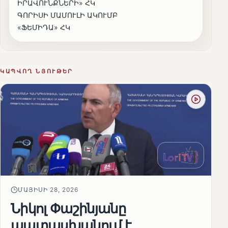
ԻՐԱՎՈՒՆՔՆԵՐԻ» ՀԿ
ԳՈՐԻՍԻ ՄԱՄՈՒԼԻ ԱԿՈՒՄԲ
«ՖԵՄԻԴԱ» ՀԿ
ԿԱՊՎՈՂ ՆՅՈՒԹԵՐ
ՄԱՅԻՍԻ 28, 2026
Նիկոլ Փաշինյանը
պատասխանում է