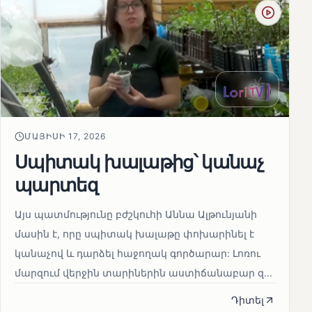
ՄԱՅԻՍԻ 17, 2026
Սպիտակ խալաթից՝ կանաչ
պարտեզ
Այս պատմությունը բժշկուհի Աննա Ալթունյանի
մասին է, որը սպիտակ խալաթը փոխարինել է
կանաչով և դարձել հաջողակ գործարար: Լոռու
մարզում վերջին տարիներին աստիճանաբար զ...
Դիտել