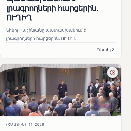
լրագրողների հարցերին․
ՈՒՂԻՂ
Նիկոլ Փաշինյանը պատասխանում է
լրագրողների հարցերին․ ՈՒՂԻՂ
Դիտել
ՄԱՅԻՍԻ 11, 2026