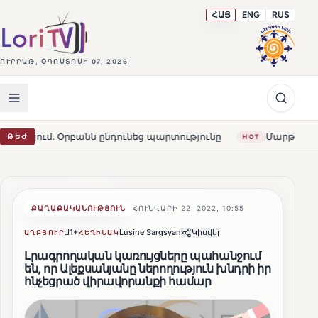
ՀԱՅ
ENG
RUS
ՈՒՐԲԱԹ, ՕԳՈՍՏՈՍԻ 07, 2026
ն ընդունեց պարտությունը
Մարթա Կոս. «Հայաստանն ու 
ԹԵԺ
HOT
ՔԱՂԱՔԱԿԱՆՈՒԹՅՈՒՆ
ՀՈՒՆՎԱՐԻ 22, 2022, 10:55
Ա1+
Lusine Sargsyan
Կիսվել
ԱՂԲՅՈՒՐ
ՀԵՂԻՆԱԿ
Լրագրողական կառույցները պահանջում
են, որ Ալեքսանյանը ներողություն խնդրի իր
հնչեցրած վիրավորանքի համար