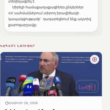
տեղեկացրել է.
Սիրելի համաքաղաքացիներ,ընկերներ
ՀՀ սահմաններում տիրող իրավիճակի
կապակցությամբ` դադարեցնում ենք ակտիվ
քարոզարշավը։
ԿԱՊՎՈՂ ՆՅՈՒԹԵՐ
ՄԱՅԻՍԻ 28, 2026