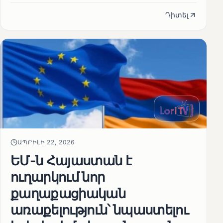
Դիտել
ԱՊՐԻԼԻ 22, 2026
ԵՄ-ն Հայաստան է
ուղարկում նոր
քաղաքացիական
առաքելություն՝ նպաստելու