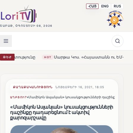
ՀԱՅ
ENG
RUS
ՇԱԲԱԹ, ՕԳՈՍՏՈՍԻ 08, 2026
ւնը
Մարթա Կոս. «Հայաստանն ու ԵՄ-ն երբեք այսքան մոտ
ԹԵԺ
HOT
ՔԱՂԱՔԱԿԱՆՈՒԹՅՈՒՆ
ՆՈՅԵՄԲԵՐԻ 16, 2021, 18:05
«Մամիկոն Ասլանյան» կուսակցությունների դաշինք
ԱՂԲՅՈՒՐ
ՀԵՂԻՆԱԿ
«Մամիկոն Ասլանյան» կուսակցությունների
դաշինքը դադարեցնում է ակտիվ
քարոզարշավը