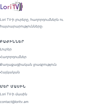
Lori TV-ի լուրերը, հաղորդումներն ու
հայտարարությունները։
ԲԱԺԻՆՆԵՐ
Լուրեր
Հաղորդումներ
Քաղաքացիական լրագրություն
Հայկական
ՄԵՐ ՄԱՍԻՆ
Lori TV-ի մասին
contact@loritv.am