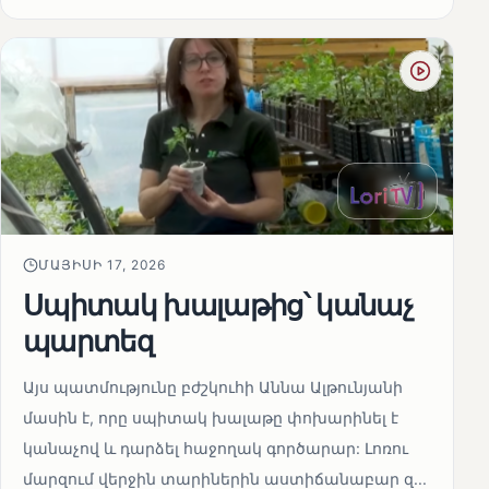
ՄԱՅԻՍԻ 17, 2026
Սպիտակ խալաթից՝ կանաչ
պարտեզ
Այս պատմությունը բժշկուհի Աննա Ալթունյանի
մասին է, որը սպիտակ խալաթը փոխարինել է
կանաչով և դարձել հաջողակ գործարար: Լոռու
մարզում վերջին տարիներին աստիճանաբար զ...