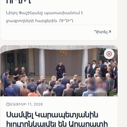
ՈՒՂԻՂ
Նիկոլ Փաշինյանը պատասխանում է
լրագրողների հարցերին․ ՈՒՂԻՂ
Դիտել
ՄԱՅԻՍԻ 11, 2026
Սամվել Կարապետյանին
հյուրընկալվել են Արարատի