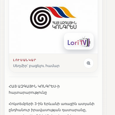
ԼՈՒՍԱՆԿԱՐ
Սեղմիր՝ բացելու համար
ՀԱՅ ԱԶԳԱՅԻՆ ԿՈՆԳՐԵՍ-ի
հայտարարությունը
Հոկտեմբերի 3-ին Երևանի առաջին ատյանի
ընդհանուր իրավասության դատարանը,