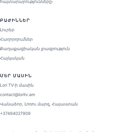
հայտարարությունները։
ԲԱԺԻՆՆԵՐ
Լուրեր
Հաղորդումներ
Քաղաքացիական լրագրություն
Հայկական
ՄԵՐ ՄԱՍԻՆ
Lori TV-ի մասին
contact@loritv.am
Վանաձոր, Լոռու մարզ, Հայաստան
+37494027909