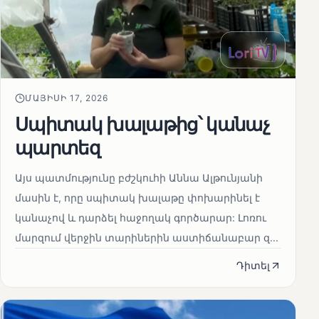
ՄԱՅԻՍԻ 17, 2026
Սպիտակ խալաթից՝ կանաչ
պարտեզ
Այս պատմությունը բժշկուհի Աննա Ալթունյանի
մասին է, որը սպիտակ խալաթը փոխարինել է
կանաչով և դարձել հաջողակ գործարար: Լոռու
մարզում վերջին տարիներին աստիճանաբար զ...
Դիտել