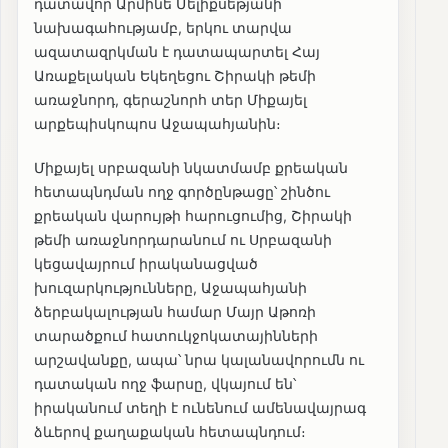
դատավոր Արմինե Մելիքսեթյանի
նախագահությամբ, երկու տարվա
ազատազրկման է դատապարտել Հայ
Առաքելական Եկեղեցու Շիրակի թեմի
առաջնորդ, գերաշնորհ տեր Միքայել
արքեպիսկոպոս Աջապահյանին։
Միքայել սրբազանի նկատմամբ քրեական
հետապնդման ողջ գործընթացը՝ շինծու
քրեական վարույթի հարուցումից, Շիրակի
թեմի առաջնորդարանում ու Սրբազանի
կեցավայրում իրականացված
խուզարկությունները, Աջապահյանի
ձերբակալության համար Մայր Աթոռի
տարածքում հատուկջոկատայինների
արշավանքը, ապա՝ նրա կալանավորումն ու
դատական ողջ ֆարսը, վկայում են՝
իրականում տեղի է ունենում ամենավայրագ
ձևերով քաղաքական հետապնդում։