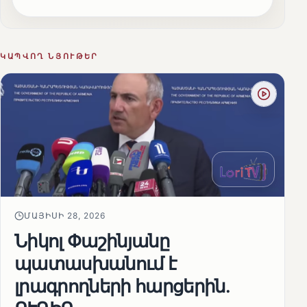
ԿԱՊՎՈՂ ՆՅՈՒԹԵՐ
ՄԱՅԻՍԻ 28, 2026
Նիկոլ Փաշինյանը
պատասխանում է
լրագրողների հարցերին․