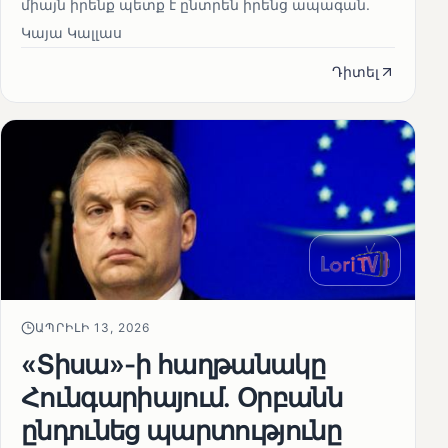
միայն իրենք պետք է ընտրեն իրենց ապագան.
Կայա Կալլաս
Դիտել
ԱՊՐԻԼԻ 13, 2026
«Տիսա»-ի հաղթանակը
Հունգարիայում․ Օրբանն
ընդունեց պարտությունը