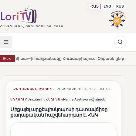
ՀԱՅ
ENG
RUS
ՀԻՆԳՇԱԲԹԻ, ՕԳՈՍՏՈՍԻ 06, 2026
 հաղթանակը Հունգարիայում․ Օրբանն ընդունեց պարտությունը
ԹԵԺ
ՔԱՂԱՔԱԿԱՆՈՒԹՅՈՒՆ
ՀՈԿՏԵՄԲԵՐԻ 04, 2025, 04:48
Մունետիկ
Narine Avetisyan
Կիսվել
ԱՂԲՅՈՒՐ
ՀԵՂԻՆԱԿ
Միքայել արքեպիսկոպոսի դատավճիռը
քաղաքական հաշվեհարդար է․ ՀԱԿ