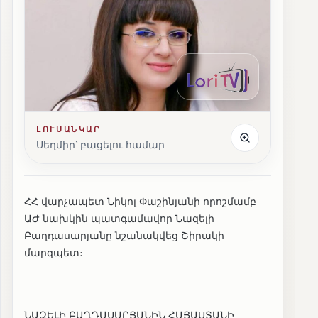
ԼՈՒՍԱՆԿԱՐ
Սեղմիր՝ բացելու համար
ՀՀ վարչապետ Նիկոլ Փաշինյանի որոշմամբ
ԱԺ նախկին պատգամավոր Նազելի
Բաղդասարյանը նշանակվեց Շիրակի
մարզպետ։
ՆԱԶԵԼԻ ԲԱՂԴԱՍԱՐՅԱՆԻՆ ՀԱՅԱՍՏԱՆԻ