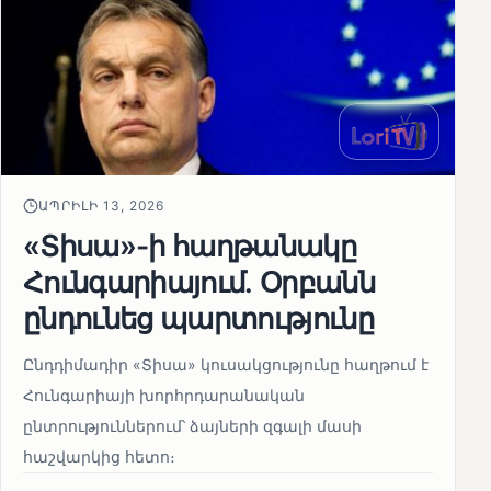
ԱՊՐԻԼԻ 13, 2026
«Տիսա»-ի հաղթանակը
Հունգարիայում․ Օրբանն
ընդունեց պարտությունը
Ընդդիմադիր «Տիսա» կուսակցությունը հաղթում է
Հունգարիայի խորհրդարանական
ընտրություններում՝ ձայների զգալի մասի
հաշվարկից հետո։