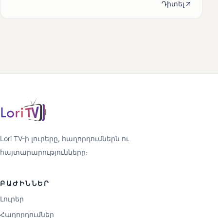
Դիտել
Lori TV-ի լուրերը, հաղորդումներն ու
հայտարարությունները։
ԲԱԺԻՆՆԵՐ
Լուրեր
Հաղորդումներ