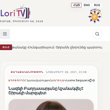
ՀԱՅ
ENG
RUS
ՇԱԲԱԹ, ՕԳՈՍՏՈՍԻ 08, 2026
ակը Հունգարիայում․ Օրբանն ընդունեց պարտությունը
ԹԵԺ
HOT
ՔԱՂԱՔԱԿԱՆՈՒԹՅՈՒՆ
ՆՈՅԵՄԲԵՐԻ 08, 2021, 22:08
ՀՀ կառավարություն
Lusine Sargsyan
Կիսվել
ԱՂԲՅՈՒՐ
ՀԵՂԻՆԱԿ
Նազելի Բաղդասարյանը նշանակվել է
Շիրակի մարզպետ