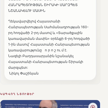
ՀԱՆՐԱՊԵՏՈՒԹՅԱՆ ՇԻՐԱԿԻ ՄԱՐԶՊԵՏ
ՆՇԱՆԱԿԵԼՈՒ ՄԱՍԻՆ
Ղեկավարվելով Հայաստանի
Հանրապետության Սահմանադրության 160-
րդ հոդվածի 2-րդ մասով և «Տարածքային
կառավարման մասին» օրենքի 6-րդ հոդվածի
1-ին մասով՝ Հայաստանի Հանրապետության
կառավարությունը ո ր ո շ ու մ է.
Նազելի Բաղդասարյանին նշանակել
Հայաստանի Հանրապետության Շիրակի
մարզպետ:
Նիկոլ Փաշինյան
ԿԱՊՎՈՂ ՆՅՈՒԹԵՐ