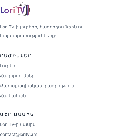
Lori TV-ի լուրերը, հաղորդումներն ու
հայտարարությունները։
ԲԱԺԻՆՆԵՐ
Լուրեր
Հաղորդումներ
Քաղաքացիական լրագրություն
Հայկական
ՄԵՐ ՄԱՍԻՆ
Lori TV-ի մասին
contact@loritv.am