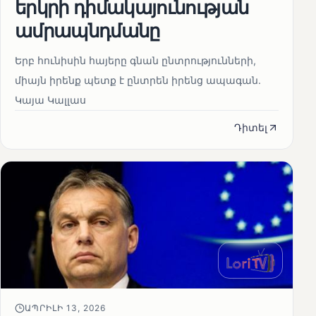
երկրի դիմակայունության
ամրապնդմանը
Երբ հունիսին հայերը գնան ընտրությունների,
միայն իրենք պետք է ընտրեն իրենց ապագան.
Կայա Կալլաս
Դիտել
ԱՊՐԻԼԻ 13, 2026