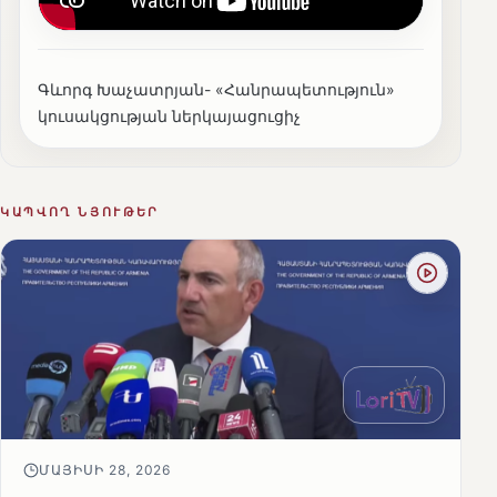
Գևորգ Խաչատրյան- «Հանրապետություն»
կուսակցության ներկայացուցիչ
ԿԱՊՎՈՂ ՆՅՈՒԹԵՐ
ՄԱՅԻՍԻ 28, 2026