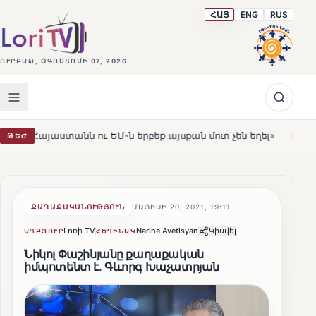
ՀԱՅ
ENG
RUS
ՈՒՐԲԱԹ, ՕԳՈՍՏՈՍԻ 07, 2026
ստանն ու ԵՄ-ն երբեք այսքան մոտ չեն եղել»
Լեռնահով
ԹԵԺ
HOT
ՔԱՂԱՔԱԿԱՆՈՒԹՅՈՒՆ
ՄԱՅԻՍԻ 20, 2021, 19:11
Լոռի TV
Narine Avetisyan
Կիսվել
ԱՂԲՅՈՒՐ
ՀԵՂԻՆԱԿ
Նիկոլ Փաշինյանը քաղաքական
իմպոտենտ է. Գևորգ Խաչատրյան