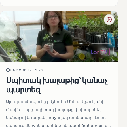
ՄԱՅԻՍԻ 17, 2026
Սպիտակ խալաթից՝ կանաչ
պարտեզ
Այս պատմությունը բժշկուհի Աննա Ալթունյանի
մասին է, որը սպիտակ խալաթը փոխարինել է
կանաչով և դարձել հաջողակ գործարար: Լոռու
մարզում վերջին տարիներին աստիճանաբար զ...