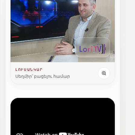
ԼՈՒՍԱՆԿԱՐ
Սեղմիր՝ բացելու համար