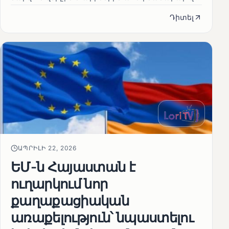
Դիտել
ԱՊՐԻԼԻ 22, 2026
ԵՄ-ն Հայաստան է
ուղարկում նոր
քաղաքացիական
առաքելություն՝ նպաստելու