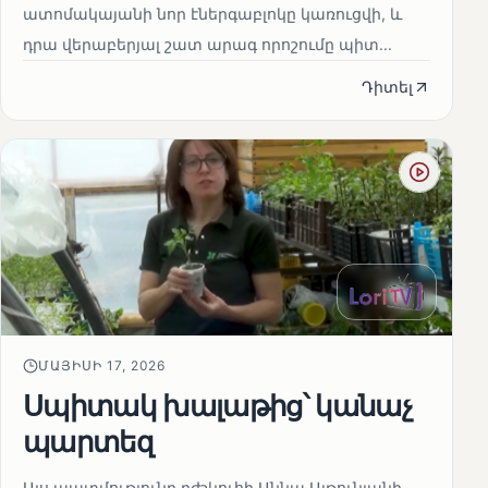
ատոմակայանի նոր էներգաբլոկը կառուցվի, և
դրա վերաբերյալ շատ արագ որոշումը պիտ...
Դիտել
ՄԱՅԻՍԻ 17, 2026
Սպիտակ խալաթից՝ կանաչ
պարտեզ
Այս պատմությունը բժշկուհի Աննա Ալթունյանի