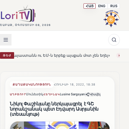
ՀԱՅ
ENG
RUS
ՇԱԲԱԹ, ՕԳՈՍՏՈՍԻ 08, 2026
ն ու ԵՄ-ն երբեք այսքան մոտ չեն եղել»
Լեռնահովիտի 
ԹԵԺ
HOT
ՔԱՂԱՔԱԿԱՆՈՒԹՅՈՒՆ
ՀՈՒԼԻՍԻ 18, 2022, 18:38
Մունետիկ
Lusine Sargsyan
Կիսվել
ԱՂԲՅՈՒՐ
ՀԵՂԻՆԱԿ
Նիկոլ Փաշինյանը ներկայացրել է ԳՇ
նորանշանակ պետ Էդվարդ Ասրյանին
(տեսանյութ)