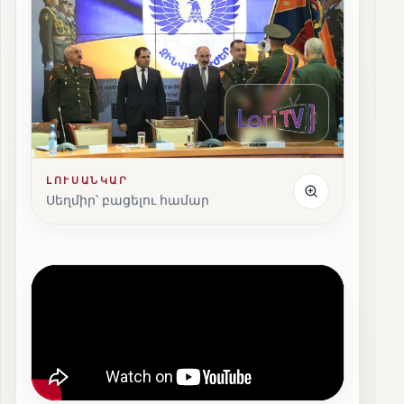
ԼՈՒՍԱՆԿԱՐ
Սեղմիր՝ բացելու համար