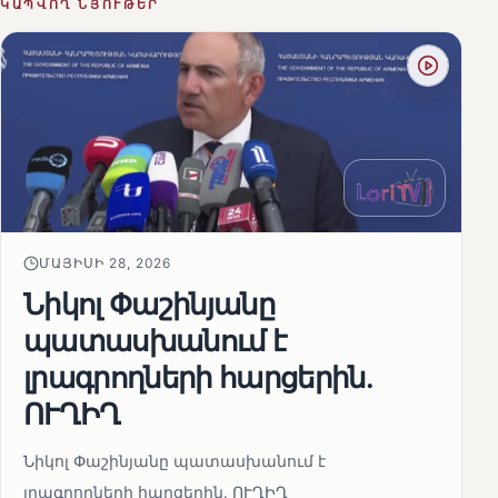
ԿԱՊՎՈՂ ՆՅՈՒԹԵՐ
ՄԱՅԻՍԻ 28, 2026
Նիկոլ Փաշինյանը
պատասխանում է
լրագրողների հարցերին․
ՈՒՂԻՂ
Նիկոլ Փաշինյանը պատասխանում է
լրագրողների հարցերին․ ՈՒՂԻՂ