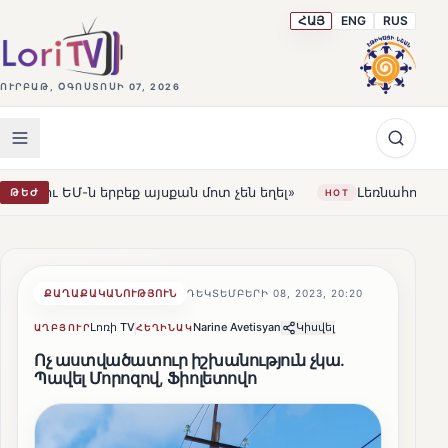
ՀԱՅ
ENG
RUS
ՈՒՐԲԱԹ, ՕԳՈՍՏՈՍԻ 07, 2026
այսքան մոտ չեն եղել»
Լեռնահովիտի Սուրբ Ստեփանոս 
ԹԵԺ
HOT
ՔԱՂԱՔԱԿԱՆՈՒԹՅՈՒՆ
ԴԵԿՏԵՄԲԵՐԻ 08, 2023, 20:20
Լոռի TV
Narine Avetisyan
Կիսվել
ԱՂԲՅՈՒՐ
ՀԵՂԻՆԱԿ
Ոչ աստվածատուր իշխանություն չկա.
Պավել Մորոզով, Ֆիոլետովո