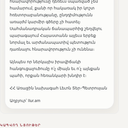
հնարավորությունը դեռեւս սպառված չեմ
համարում, քանի որ հակառակ իր կոշտ
հռետորաբանությանը, ընդդիմությունն
առայժմ կարմիր գծերը չի հատել։
Սահմանադրական ճանապարհից շեղվելու
պարագայում Հայաստանն այլեւս երբեք
նորմալ եւ արժանապատիվ պետություն
դառնալու հնարավորություն չի ունենա։
Այնպես որ ներկայիս իրավիճակի
հանգուցալուծումը ո՛չ միայն եւ ո՛չ այնքան
պահի, որքան հեռանկարի խնդիր է։
ՀՀ Առաջին նախագահ Լեւոն Տեր-Պետրոսյան
Աղբյուր՝ Ilur.am
ԿԱՊՎՈՂ ՆՅՈՒԹԵՐ