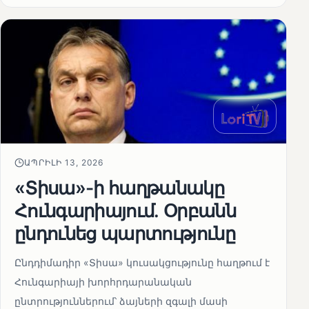
ԱՊՐԻԼԻ 13, 2026
«Տիսա»-ի հաղթանակը
Հունգարիայում․ Օրբանն
ընդունեց պարտությունը
Ընդդիմադիր «Տիսա» կուսակցությունը հաղթում է
Հունգարիայի խորհրդարանական
ընտրություններում՝ ձայների զգալի մասի