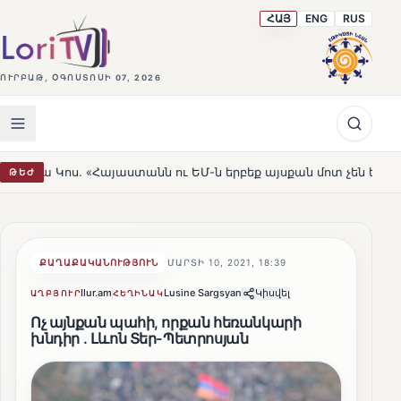
ՀԱՅ
ENG
RUS
ՈՒՐԲԱԹ, ՕԳՈՍՏՈՍԻ 07, 2026
այաստանն ու ԵՄ-ն երբեք այսքան մոտ չեն եղել»
Լեռնա
ԹԵԺ
HOT
ՔԱՂԱՔԱԿԱՆՈՒԹՅՈՒՆ
ՄԱՐՏԻ 10, 2021, 18:39
Ilur.am
Lusine Sargsyan
Կիսվել
ԱՂԲՅՈՒՐ
ՀԵՂԻՆԱԿ
Ոչ այնքան պահի, որքան հեռանկարի
խնդիր . Լևոն Տեր-Պետրոսյան