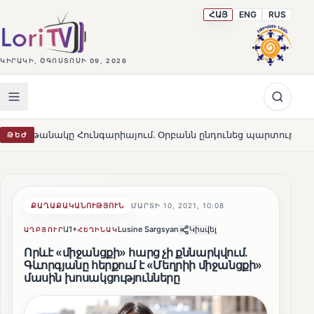
ՀԱՅ
ENG
RUS
ԿԻՐԱԿԻ, ՕԳՈՍՏՈՍԻ 09, 2026
նգարիայում․ Օրբանն ընդունեց պարտությունը
Մարթա Կո
ԹԵԺ
HOT
ՔԱՂԱՔԱԿԱՆՈՒԹՅՈՒՆ
ՄԱՐՏԻ 10, 2021, 10:08
Ա1+
Lusine Sargsyan
Կիսվել
ԱՂԲՅՈՒՐ
ՀԵՂԻՆԱԿ
Որևէ «միջանցքի» հարց չի քննարկվում.
Գևորգյանը հերքում է «Մեղրիի միջանցքի»
մասին խոսակցությունները