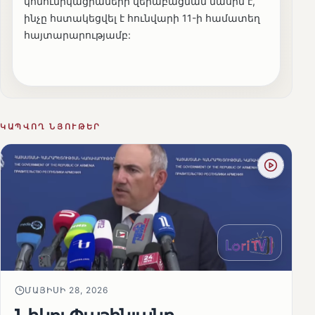
կոմունիկացիաների վերաբացման մասին է,
ինչը հստակեցվել է հունվարի 11-ի համատեղ
հայտարարությամբ:
ԿԱՊՎՈՂ ՆՅՈՒԹԵՐ
ՄԱՅԻՍԻ 28, 2026