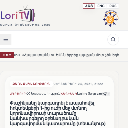
ՀԱՅ
ENG
RUS
ՇԱԲԱԹ, ՕԳՈՍՏՈՍԻ 08, 2026
անն ու ԵՄ-ն երբեք այսքան մոտ չեն եղել»
Լեռնահովիտ
ԹԵԺ
HOT
ՔԱՂԱՔԱԿԱՆՈՒԹՅՈՒՆ
ՍԵՊՏԵՄԲԵՐԻ 24, 2021, 21:22
ՀՀ կառավարություն
Lusine Sargsyan
Կիսվել
ԱՂԲՅՈՒՐ
ՀԵՂԻՆԱԿ
Փաշինյանը կարգադրել է ապահովել
հոկտեմբերի 1-ից ուժի մեջ մտնող
կորոնավիրուսի տարածումը
կանխարգելող օրենսդրական
կարգավորման կատարումը (տեսանյութ)