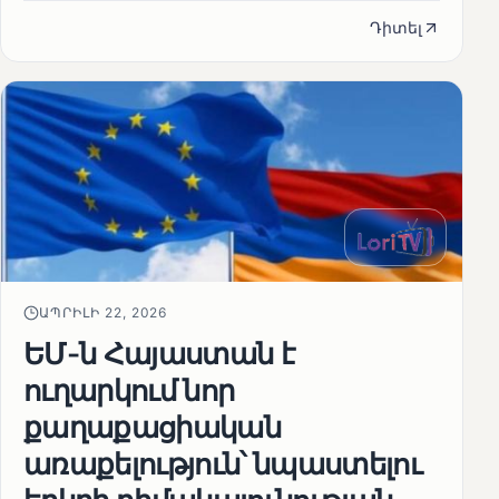
Դիտել
ԱՊՐԻԼԻ 22, 2026
ԵՄ-ն Հայաստան է
ուղարկում նոր
քաղաքացիական
առաքելություն՝ նպաստելու