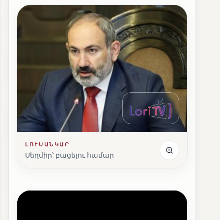
ԼՈՒՍԱՆԿԱՐ
Սեղմիր՝ բացելու համար