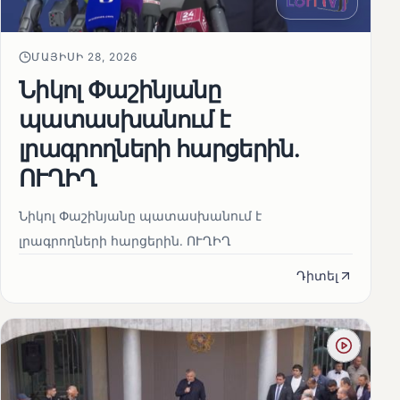
ՄԱՅԻՍԻ 28, 2026
Նիկոլ Փաշինյանը
պատասխանում է
լրագրողների հարցերին․
ՈՒՂԻՂ
Նիկոլ Փաշինյանը պատասխանում է
լրագրողների հարցերին․ ՈՒՂԻՂ
Դիտել