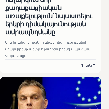
քաղաքացիական
առաքելություն՝ նպաստելու
երկրի դիմակայունության
ամրապնդմանը
Երբ հունիսին հայերը գնան ընտրությունների,
միայն իրենք պետք է ընտրեն իրենց ապագան.
Կայա Կալլաս
Դիտել