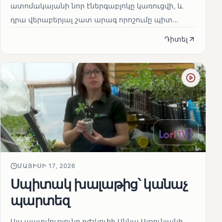
ատոմակայանի նոր էներգաբլոկը կառուցվի, և
դրա վերաբերյալ շատ արագ որոշումը պիտ...
Դիտել
ՄԱՅԻՍԻ 17, 2026
Սպիտակ խալաթից՝ կանաչ
պարտեզ
Այս պատմությունը բժշկուհի Աննա Ալթունյանի