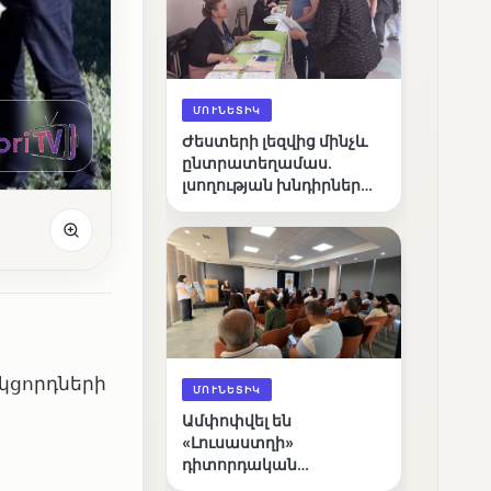
ՄՈՒՆԵՏԻԿ
Ժեստերի լեզվից մինչև
ընտրատեղամաս.
լսողության խնդիրներ
ունեցող ընտրողների
ճանապարհը
կցորդների
ՄՈՒՆԵՏԻԿ
Ամփոփվել են
«Լուսաստղի»
:
դիտորդական
առաքելության