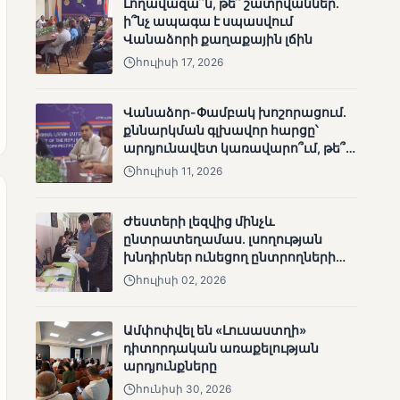
Լողավազա՞ն, թե՞ շատրվաններ.
անհետացած
ի՞նչ ապագա է սպասվում
անչափահասների
Վանաձորի քաղաքային լճին
որոնողական
հուլիսի 17, 2026
աշխատանքները
Վանաձոր-Փամբակ խոշորացում.
քննարկման գլխավոր հարցը՝
արդյունավետ կառավարո՞ւմ, թե՞
քաղաքական նպատակ
հուլիսի 11, 2026
ՄՈՒՆԵՏԻԿ
Մատչելի
Ժեստերի լեզվից մինչև
ընտրություններ՝ դեռևս
ընտրատեղամաս. լսողության
չլուծված խնդիրներով.
խնդիրներ ունեցող ընտրողների
«Լուսաստղի»
ճանապարհը
դիտորդական
հուլիսի 02, 2026
առաքելության
արդյունքները
Ամփոփվել են «Լուսաստղի»
դիտորդական առաքելության
արդյունքները
հունիսի 30, 2026