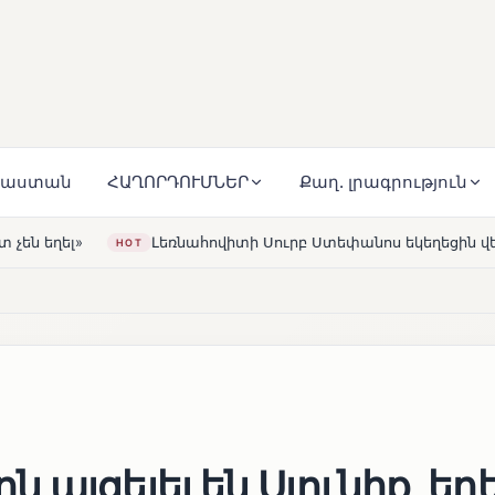
յաստան
ՀԱՂՈՐԴՈՒՄՆԵՐ
Քաղ. լրագրություն
ովիտի Սուրբ Ստեփանոս եկեղեցին վերակառուցվել է Կարապետ
այցելել են Սյունիք, եղե