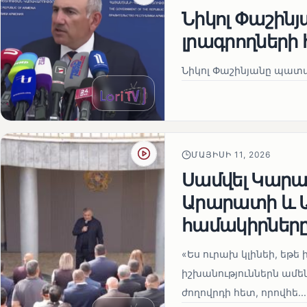
Նիկոլ Փաշին
լրագրողների 
Նիկոլ Փաշինյանը պատա
ՄԱՅԻՍԻ 11, 2026
Սամվել Կարապ
Արարատի և Ա
համակիրներ
«Ես ուրախ կլինեի, եթե ի
իշխանություններն ամեն
ժողովրդի հետ, որովհե...