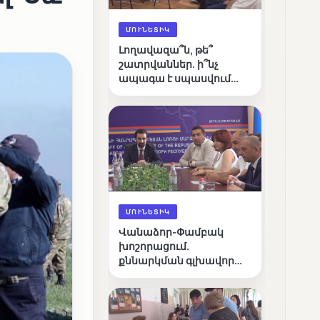
ՄՈՒՆԵՏԻԿ
Լողավազա՞ն, թե՞
շատրվաններ. ի՞նչ
ապագա է սպասվում
Վանաձորի քաղաքային
լճին
ՄՈՒՆԵՏԻԿ
Վանաձոր-Փամբակ
խոշորացում.
քննարկման գլխավոր
հարցը՝ արդյունավետ
կառավարո՞ւմ, թե՞
քաղաքական նպատակ