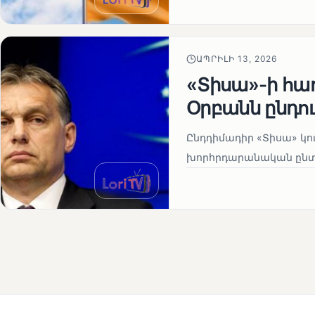
ԱՊՐԻԼԻ 13, 2026
«Տիսա»-ի հա
Օրբանն ընդո
Ընդդիմադիր «Տիսա» կու
խորհրդարանական ընտրո