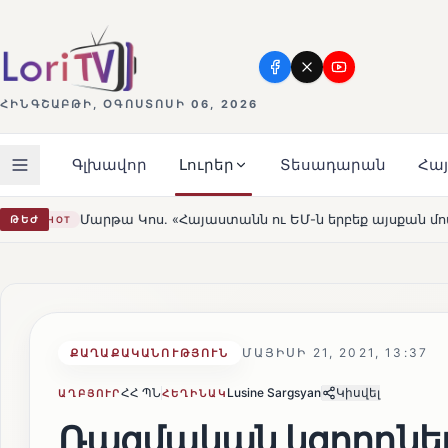
ՀԻՆԳՇԱԲԹԻ, ՕԳՈՍՏՈՍԻ 06, 2026
Գլխավոր
Լուրեր
Տեսադարան
Հա
յաստանն ու ԵՄ-ն երբեք այսքան մոտ չեն եղել»
Լեռնահ
ԹԵԺ
HOT
ՄԱՅԻՍԻ 21, 2021, 13:37
ՔԱՂԱՔԱԿԱՆՈՒԹՅՈՒՆ
ՀՀ ՊՆ
Lusine Sargsyan
Կիսվել
ԱՂԲՅՈՒՐ
ՀԵՂԻՆԱԿ
Ռազմական կցորդներն 