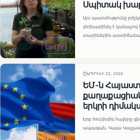
Սպիտակ խալ
Այս պատմությունը բժշկ
փոխարինել է կանաչով 
տարիներին աստիճանաբ
ԱՊՐԻԼԻ 22, 2026
ԵՄ-ն Հայաստա
քաղաքացիակա
երկրի դիմակ
Երբ հունիսին հայերը գ
ապագան. Կայա Կալլաս