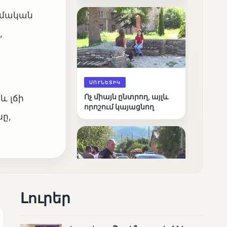
արդյունքները
զմական
,
ՄՈՒՆԵՏԻԿ
Ոչ միայն ընտրող, այլև
և լճի
որոշում կայացնող
նը,
Լուրեր
ՄՈՒՆԵՏԻԿ
Շարունակվում են
Փամբակ գետում