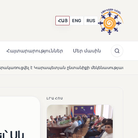
ՀԱՅ
ENG
RUS
Հայտարարություններ
Մեր մասին
յան ընտանիքի մեկենասությամբ
Լողավազա՞ն, թե՞ շա
NEWS
ԼՐԱՀՈՍ
լ՝ Սև