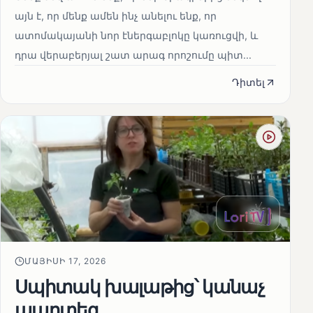
այն է, որ մենք ամեն ինչ անելու ենք, որ
ատոմակայանի նոր էներգաբլոկը կառուցվի, և
դրա վերաբերյալ շատ արագ որոշումը պիտ...
Դիտել
ՄԱՅԻՍԻ 17, 2026
Սպիտակ խալաթից՝ կանաչ
պարտեզ