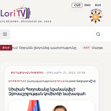
ՀԱՅ
ENG
RUS
ՀԻՆԳՇԱԲԹԻ, ՕԳՈՍՏՈՍԻ 06, 2026
անն ընդունեց պարտությունը
Մարթա Կոս. «Հայաստանն ո
ԹԵԺ
HOT
ՔԱՂԱՔԱԿԱՆՈՒԹՅՈՒՆ
ՀՈՒՆՎԱՐԻ 21, 2022, 20:58
ՀՀ կառավարություն
Lusine Sargsyan
Կիսվել
ԱՂԲՅՈՒՐ
ՀԵՂԻՆԱԿ
Սիսիան Պօղոսեանը նշանակվել է
Զբոսաշրջության կոմիտեի նախագահ