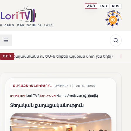
ՀԱՅ
ENG
RUS
ՈՒՐԲԱԹ, ՕԳՈՍՏՈՍԻ 07, 2026
նն ու ԵՄ-ն երբեք այսքան մոտ չեն եղել»
Լեռնահովիտի
ԹԵԺ
HOT
ՔԱՂԱՔԱԿԱՆՈՒԹՅՈՒՆ
ԱՊՐԻԼԻ 13, 2018, 18:00
Lori TVR
Narine Avetisyan
Կիսվել
ԱՂԲՅՈՒՐ
ՀԵՂԻՆԱԿ
Տեղական քաղաքականություն