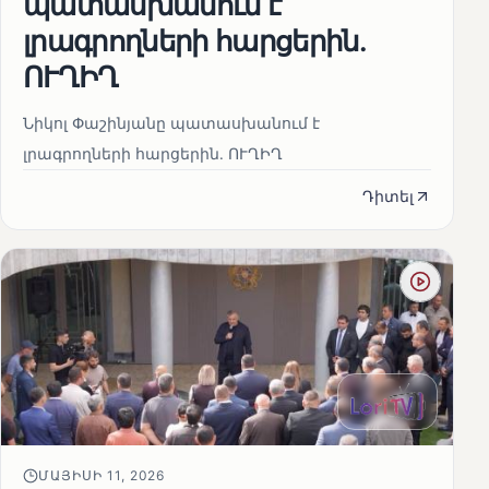
պատասխանում է
լրագրողների հարցերին․
ՈՒՂԻՂ
Նիկոլ Փաշինյանը պատասխանում է
լրագրողների հարցերին․ ՈՒՂԻՂ
Դիտել
ՄԱՅԻՍԻ 11, 2026