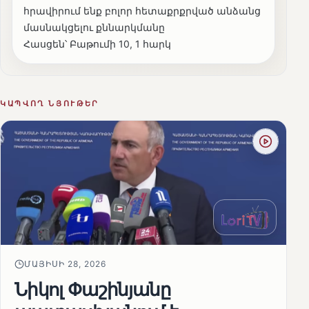
հրավիրում ենք բոլոր հետաքրքրված անձանց
մասնակցելու քննարկմանը
Հասցեն՝ Բաթումի 10, 1 հարկ
ԿԱՊՎՈՂ ՆՅՈՒԹԵՐ
ՄԱՅԻՍԻ 28, 2026
Նիկոլ Փաշինյանը