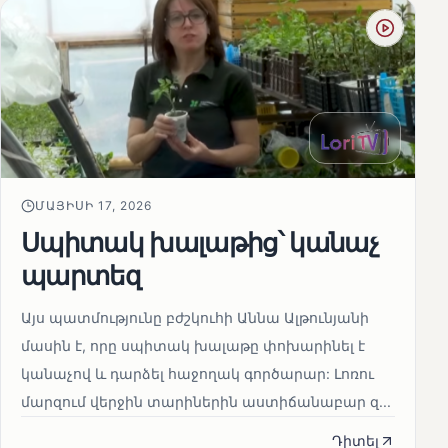
ՄԱՅԻՍԻ 17, 2026
Սպիտակ խալաթից՝ կանաչ
պարտեզ
Այս պատմությունը բժշկուհի Աննա Ալթունյանի
մասին է, որը սպիտակ խալաթը փոխարինել է
կանաչով և դարձել հաջողակ գործարար: Լոռու
մարզում վերջին տարիներին աստիճանաբար զ...
Դիտել