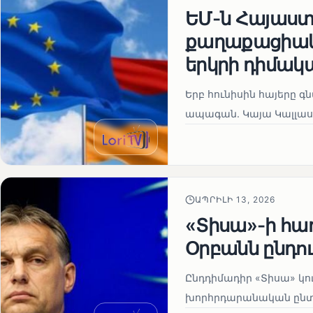
ԵՄ-ն Հայաստա
քաղաքացիակա
երկրի դիմակ
Երբ հունիսին հայերը գ
ապագան. Կայա Կալլաս
ԱՊՐԻԼԻ 13, 2026
«Տիսա»-ի հա
Օրբանն ընդո
Ընդդիմադիր «Տիսա» կու
խորհրդարանական ընտրո