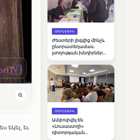
ՄՈՒՆԵՏԻԿ
Ժեստերի լեզվից մինչև
ընտրատեղամաս.
լսողության խնդիրներ
ունեցող ընտրողների
ճանապարհը
ՄՈՒՆԵՏԻԿ
Ամփոփվել են
«Լուսաստղի»
 եկել, եւ
դիտորդական
առաքելության