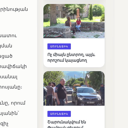
արդյունքները
րինության
անատու
ցման
ՄՈՒՆԵՏԻԿ
Ոչ միայն ընտրող, այլև
յացած
որոշում կայացնող
իրավիճակի
իսանալ
րոսյանը։
ը, որում
նյանին՝
ՄՈՒՆԵՏԻԿ
Շարունակվում են
զիչ
Փամբակ գետում