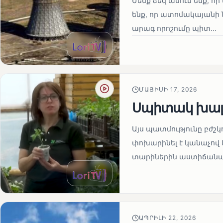
Մենք ձեզ ասում ենք, որ 
ենք, որ ատոմակայանի ն
արագ որոշումը պիտ...
ՄԱՅԻՍԻ 17, 2026
Սպիտակ խալ
Այս պատմությունը բժշկ
փոխարինել է կանաչով 
տարիներին աստիճանաբ
ԱՊՐԻԼԻ 22, 2026