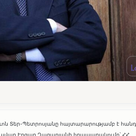
ն Տեր-Պետրոսյանը հայտարարությամբ է հանդես
ավար Էդգար Ղազարյանի հրապարակումը՝ ՀՀ