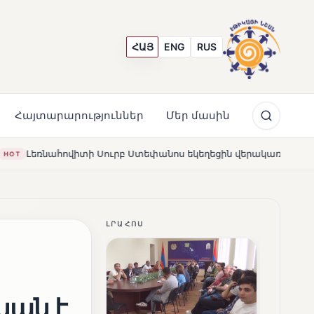
ՀԱՅ
ENG
RUS
Հայտարարություններ
Մեր մասին
Ստեփանոս եկեղեցին վերակառուցվել է Կարապետյան ընտանիքի 
ԼՐԱՀՈՍ
կան է