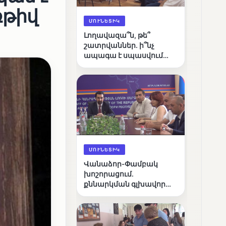
ռթիվ
ՄՈՒՆԵՏԻԿ
Լողավազա՞ն, թե՞
շատրվաններ. ի՞նչ
ապագա է սպասվում
Վանաձորի քաղաքային
լճին
ՄՈՒՆԵՏԻԿ
Վանաձոր-Փամբակ
խոշորացում.
քննարկման գլխավոր
հարցը՝ արդյունավետ
կառավարո՞ւմ, թե՞
քաղաքական նպատակ