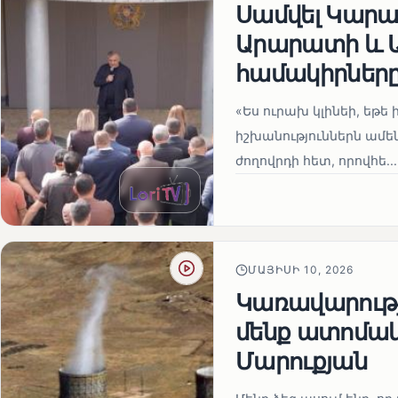
Սամվել Կարապ
Արարատի և Ա
համակիրներ
«Ես ուրախ կլինեի, եթե ի
իշխանություններն ամեն
ժողովրդի հետ, որովհե...
ՄԱՅԻՍԻ 10, 2026
Կառավարությո
մենք ատոմակ
Մարուքյան