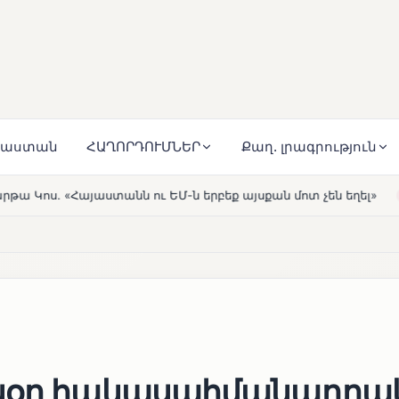
յաստան
ՀԱՂՈՐԴՈՒՄՆԵՐ
Քաղ. լրագրություն
-ն երբեք այսքան մոտ չեն եղել»
Լեռնահովիտի Սուրբ 
HOT
յսօր հակասահմանադրա