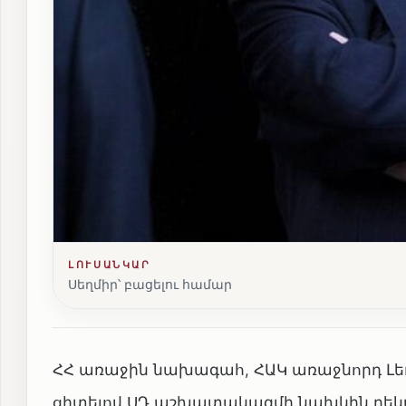
ԼՈՒՍԱՆԿԱՐ
Սեղմիր՝ բացելու համար
ՀՀ առաջին նախագահ, ՀԱԿ առաջնորդ Լեւո
ցիտելով ՍԴ աշխատակազմի նախկին ղեկ