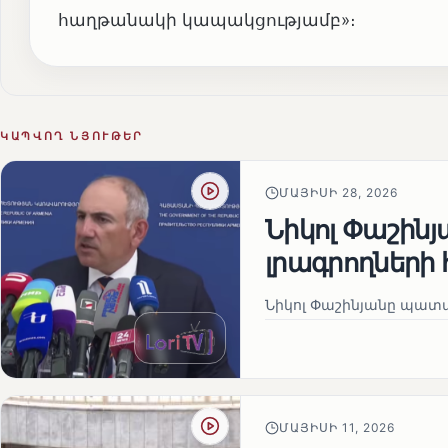
հաղթանակի կապակցությամբ»։
ԿԱՊՎՈՂ ՆՅՈՒԹԵՐ
ՄԱՅԻՍԻ 28, 2026
Նիկոլ Փաշին
լրագրողների 
Նիկոլ Փաշինյանը պատա
ՄԱՅԻՍԻ 11, 2026