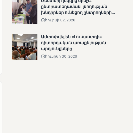
Ժեստերի լեզվից մինչև
ՄՈՒՆԵՏԻԿ
ընտրատեղամաս. լսողության
խնդիրներ ունեցող ընտրողների
Մատչելի
ճանապարհը
ընտրություններ.
հուլիսի 02, 2026
ձեռքբերումներ և
բացթողումներ
Ամփոփվել են «Լուսաստղի»
դիտորդական առաքելության
արդյունքները
հունիսի 30, 2026
ՄՈՒՆԵՏԻԿ
Ամփոփվել են 2005
տեղամասերի
արդյունքները