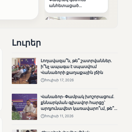
անհետացած
անչափահասների
որոնողական
աշխատանքները
Լուրեր
Լողավազա՞ն, թե՞ շատրվաններ.
ՄՈՒՆԵՏԻԿ
ի՞նչ ապագա է սպասվում
Մատչելի
Վանաձորի քաղաքային լճին
ընտրություններ՝ դեռևս
հուլիսի 17, 2026
չլուծված խնդիրներով.
«Լուսաստղի»
դիտորդական
Վանաձոր-Փամբակ խոշորացում.
առաքելության
քննարկման գլխավոր հարցը՝
արդյունքները
արդյունավետ կառավարո՞ւմ, թե՞
քաղաքական նպատակ
հուլիսի 11, 2026