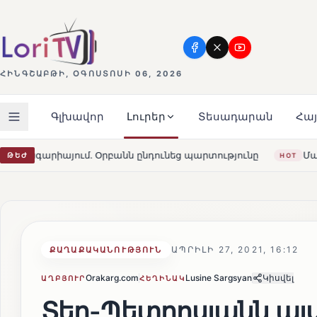
ՀԻՆԳՇԱԲԹԻ, ՕԳՈՍՏՈՍԻ 06, 2026
Գլխավոր
Լուրեր
Տեսադարան
Հա
ընդունեց պարտությունը
Մարթա Կոս. «Հայաստանն ու ԵՄ
ԹԵԺ
HOT
ԱՊՐԻԼԻ 27, 2021, 16:12
ՔԱՂԱՔԱԿԱՆՈՒԹՅՈՒՆ
Orakarg.com
Lusine Sargsyan
Կիսվել
ԱՂԲՅՈՒՐ
ՀԵՂԻՆԱԿ
Տեր-Պետրոսյանն ա