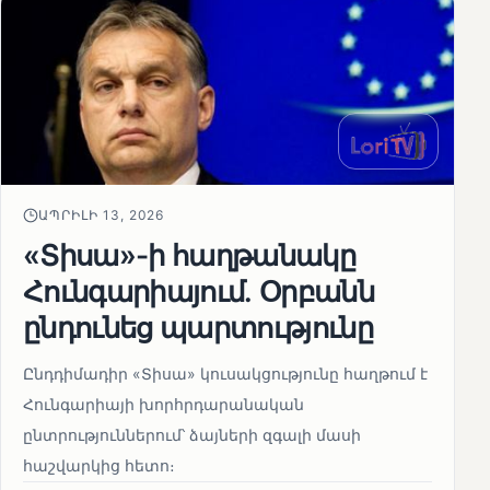
ԱՊՐԻԼԻ 13, 2026
«Տիսա»-ի հաղթանակը
Հունգարիայում․ Օրբանն
ընդունեց պարտությունը
Ընդդիմադիր «Տիսա» կուսակցությունը հաղթում է
Հունգարիայի խորհրդարանական
ընտրություններում՝ ձայների զգալի մասի
հաշվարկից հետո։