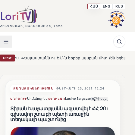
ՀԱՅ
ENG
RUS
ՀԻՆԳՇԱԲԹԻ, ՕԳՈՍՏՈՍԻ 06, 2026
աստանն ու ԵՄ-ն երբեք այսքան մոտ չեն եղել»
Լեռնահո
ԹԵԺ
HOT
ՔԱՂԱՔԱԿԱՆՈՒԹՅՈՒՆ
ՓԵՏՐՎԱՐԻ 25, 2021, 12:24
Արմենպրես
Lusine Sargsyan
Կիսվել
ԱՂԲՅՈՒՐ
ՀԵՂԻՆԱԿ
Տիրան Խաչատրյանն ազատվել է ՀՀ ԶՈւ
գլխավոր շտաբի պետի առաջին
տեղակալի պաշտոնից