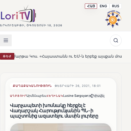
ՀԱՅ
ENG
RUS
ԵՐԿՈՒՇԱԲԹԻ, ՕԳՈՍՏՈՍԻ 10, 2026
Կոս. «Հայաստանն ու ԵՄ-ն երբեք այսքան մոտ չեն եղել»
ԹԵԺ
HOT
ՔԱՂԱՔԱԿԱՆՈՒԹՅՈՒՆ
ՓԵՏՐՎԱՐԻ 26, 2021, 18:01
Արմենպրես
Lusine Sargsyan
Կիսվել
ԱՂԲՅՈՒՐ
ՀԵՂԻՆԱԿ
Վարչապետի խոսնակը հերքել է
Վաղարշակ Հարությունյանին ՊՆ-ի
պաշտոնից ազատելու մասին լուրերը