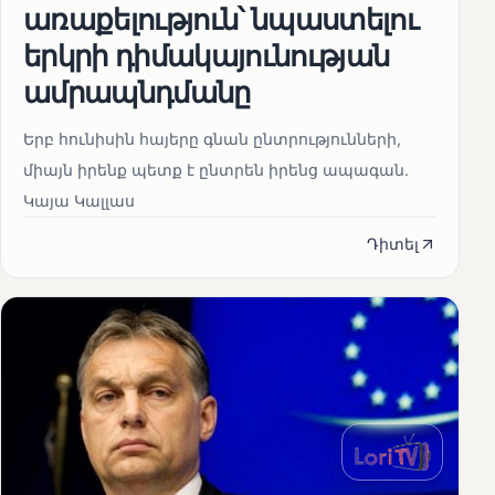
առաքելություն՝ նպաստելու
երկրի դիմակայունության
ամրապնդմանը
Երբ հունիսին հայերը գնան ընտրությունների,
միայն իրենք պետք է ընտրեն իրենց ապագան.
Կայա Կալլաս
Դիտել