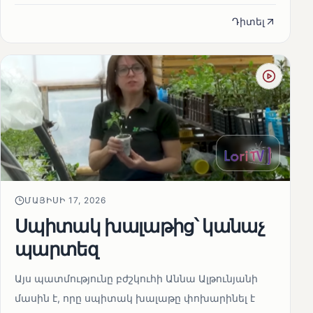
Դիտել
ՄԱՅԻՍԻ 17, 2026
Սպիտակ խալաթից՝ կանաչ
պարտեզ
Այս պատմությունը բժշկուհի Աննա Ալթունյանի
մասին է, որը սպիտակ խալաթը փոխարինել է